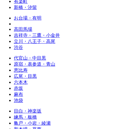
有楽町
新橋・汐留
お台場・有明
高田馬場
吉祥寺・三鷹・小金井
立川・八王子・高尾
渋谷
代官山・中目黒
原宿・表参道・青山
恵比寿
広尾・目黒
六本木
赤坂
麻布
池袋
目白・神楽坂
練馬・板橋
亀戸・小岩・綾瀬