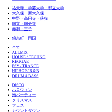
祐天寺・学芸大学・都立大学
大久保・新大久保
中野・高円寺・荻窪
国立・国分寺
赤羽・王子
錦糸町・両国
全て
ALLMIX
HOUSE / TECHNO
REGGAE
PSY / TRANCE
HIPHOP / R＆B
DRUM＆BASS
DISCO
ハロウィン
泡パーティー
クリスマス
フェス
カウントダウン