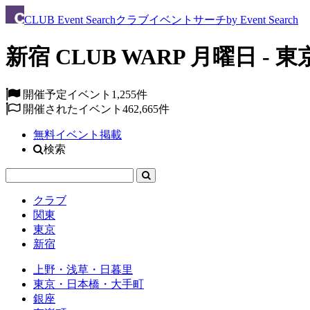
CLUB
Event Search
クラブイベントサーチ
by Event Search
新宿 CLUB WARP 月曜日 - 東
開催予定イベント
1,255件
開催されたイベント
462,665件
無料イベント掲載
検索
クラブ
関東
東京
新宿
上野・浅草・日暮里
東京・日本橋・大手町
銀座