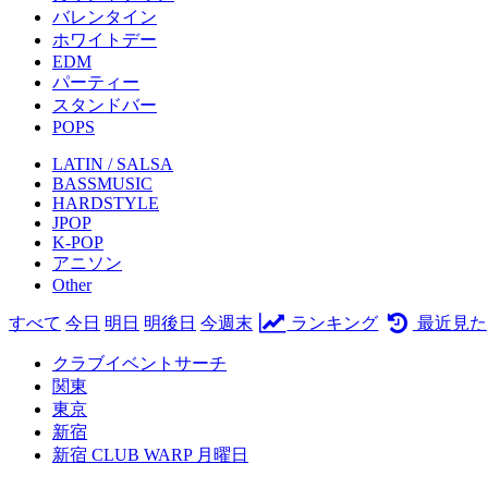
バレンタイン
ホワイトデー
EDM
パーティー
スタンドバー
POPS
LATIN / SALSA
BASSMUSIC
HARDSTYLE
JPOP
K-POP
アニソン
Other
すべて
今日
明日
明後日
今週末
ランキング
最近見た
クラブイベントサーチ
関東
東京
新宿
新宿 CLUB WARP 月曜日