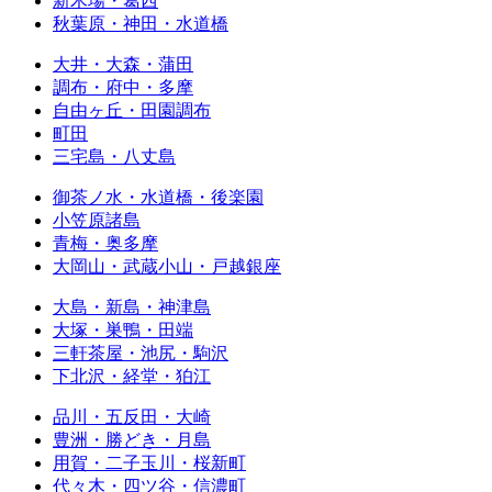
新木場・葛西
秋葉原・神田・水道橋
大井・大森・蒲田
調布・府中・多摩
自由ヶ丘・田園調布
町田
三宅島・八丈島
御茶ノ水・水道橋・後楽園
小笠原諸島
青梅・奥多摩
大岡山・武蔵小山・戸越銀座
大島・新島・神津島
大塚・巣鴨・田端
三軒茶屋・池尻・駒沢
下北沢・経堂・狛江
品川・五反田・大崎
豊洲・勝どき・月島
用賀・二子玉川・桜新町
代々木・四ツ谷・信濃町