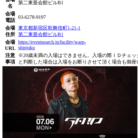
第二東亜会館ビルB1
名
会場
03-6278-9197
電話
会場
東京都新宿区歌舞伎町1-21-1
住所
第二東亜会館ビルB1
会場
https://eventsearch.jp/facility/warp-
shinjuku
URL
注意
※20歳未満の入場はできません。入場の際ＩＤチェ
事項
と判断した場合は入場をお断りさせて頂く場合も御座