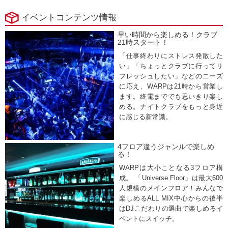
イベントコンテンツ情報
早い時間から楽しめる！クラブ
21時スタート！
「仕事終わりにストレス発散した
い」「ちょっとクラブに行ってリ
フレッシュしたい」などのニーズ
に応え、WARPは21時から営業し
ます。終電まででも思いきり楽し
める。ナイトクラブをもっと身近
に感じる新常識。
4フロア違うジャンルで楽しめ
る！
WARPは大小ことなる3フロア構
成。 「Universe Floor」は最大600
人規模のメインフロア！みんなで
楽しめるALL MIX中心からの後半
はDJこだわりの選曲で楽しめるイ
ベントにスイッチ。