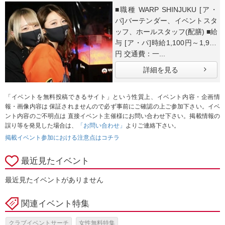
■職種 WARP SHINJUKU [ア・
パ]バーテンダー、イベントスタ
ッフ、ホールスタッフ(配膳) ■給
与 [ア・パ]時給1,100円～1,938
円 交通費：一...
詳細を見る
「イベントを無料投稿できるサイト」という性質上、イベント内容・企画情
報・画像内容は 保証されませんので必ず事前にご確認の上ご参加下さい。イベ
ント内容のご不明点は 直接イベント主催様にお問い合わせ下さい。掲載情報の
誤り等を発見した場合は、
「お問い合わせ」
よりご連絡下さい。
掲載イベント参加における注意点はコチラ
最近見たイベント
最近見たイベントがありません
関連イベント特集
クラブイベントサーチ
女性無料特集