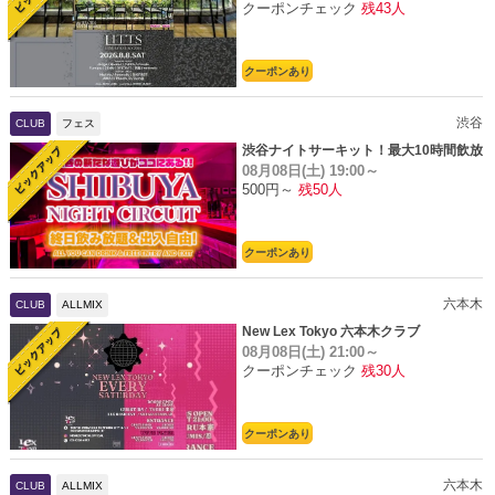
クーポンチェック
残43人
クーポンあり
渋谷
CLUB
フェス
渋谷ナイトサーキット！最大10時間飲放
08月08日(土)
19:00～
題
500円～
残50人
クーポンあり
六本木
CLUB
ALLMIX
New Lex Tokyo 六本木クラブ
08月08日(土)
21:00～
クーポンチェック
残30人
クーポンあり
六本木
CLUB
ALLMIX