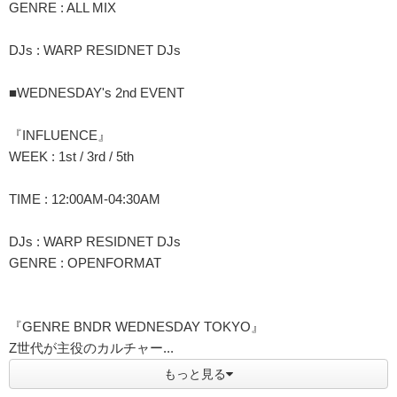
GENRE : ALL MIX
DJs : WARP RESIDNET DJs
■WEDNESDAY's 2nd EVENT
『INFLUENCE』
WEEK : 1st / 3rd / 5th
TIME : 12:00AM-04:30AM
DJs : WARP RESIDNET DJs
GENRE : OPENFORMAT
『GENRE BNDR WEDNESDAY TOKYO』
Z世代が主役のカルチャー...
もっと見る