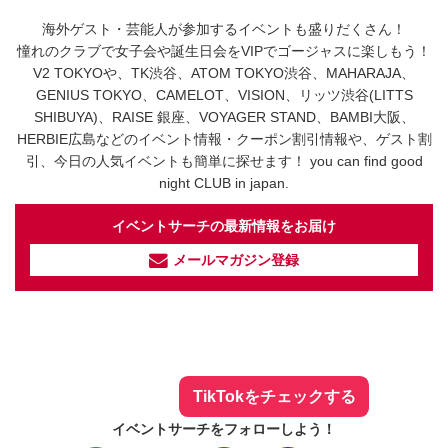
海外ゲスト・芸能人が参加するイベントも盛りだくさん！
憧れのクラブで女子会や誕生日会をVIPでゴージャスに楽しもう！
V2 TOKYOや、TK渋谷、ATOM TOKYO渋谷、MAHARAJA、
GENIUS TOKYO、CAMELOT、VISION、リッツ渋谷(LITTS
SHIBUYA)、RAISE 銀座、VOYAGER STAND、BAMBI大阪、
HERBIE広島などのイベント情報・クーポン割引情報や、ゲスト割
引、今日の人気イベントも簡単に探せます！ you can find good
night CLUB in japan.
イベントサーチの最新情報をお届け
メールマガジン登録
イベントサーチ - TikTok
人気のお店を動画で配信中！
気になる今話題の人気情報も
最新のイベント情報やお得なクーポン
まとめてTikTokでチェックしよう！
TikTokをチェックする
イベントサーチをフォローしよう！