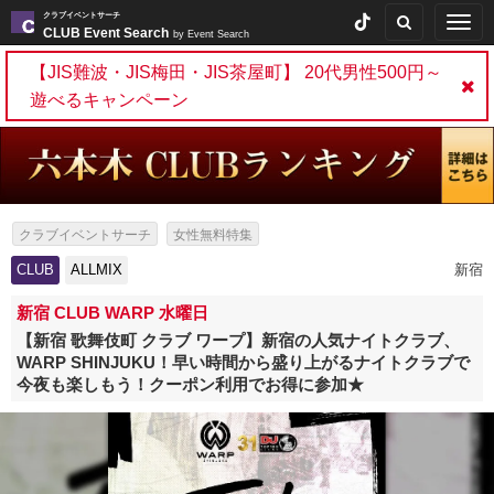
クラブイベントサーチ
Togg
CLUB Event Search
by Event Search
navig
【JIS難波・JIS梅田・JIS茶屋町】 20代男性500円～
遊べるキャンペーン
クラブイベントサーチ
女性無料特集
CLUB
ALLMIX
新宿
新宿 CLUB WARP 水曜日
【新宿 歌舞伎町 クラブ ワープ】新宿の人気ナイトクラブ、
WARP SHINJUKU！早い時間から盛り上がるナイトクラブで
今夜も楽しもう！クーポン利用でお得に参加★