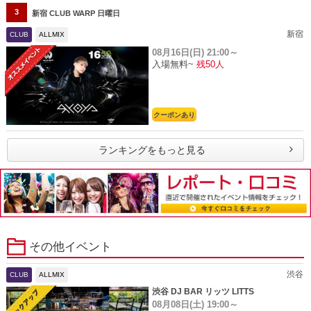
3
新宿 CLUB WARP 日曜日
新宿
CLUB
ALLMIX
08月16日(日)
21:00～
入場無料~
残50人
クーポンあり
ランキングをもっと見る
その他イベント
渋谷
CLUB
ALLMIX
渋谷 DJ BAR リッツ LITTS
08月08日(土)
19:00～