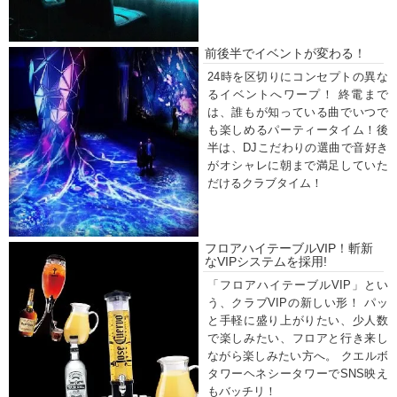
前後半でイベントが変わる！
24時を区切りにコンセプトの異な
るイベントへワープ！ 終電まで
は、誰もが知っている曲でいつで
も楽しめるパーティータイム！後
半は、DJこだわりの選曲で音好き
がオシャレに朝まで満足していた
だけるクラブタイム！
フロアハイテーブルVIP！斬新
なVIPシステムを採用!
「フロアハイテーブルVIP」とい
う、クラブVIPの新しい形！ パッ
と手軽に盛り上がりたい、少人数
で楽しみたい、フロアと行き来し
ながら楽しみたい方へ。 クエルボ
タワーヘネシータワーでSNS映え
もバッチリ！