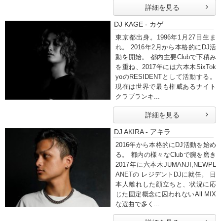
詳細を見る
DJ KAGE - カゲ
東京都出身。1996年1月27日生ま
れ。 2016年2月から本格的にDJ活
動を開始。 都内主要Clubで下積み
を重ね、2017年には六本木SixTok
yoのRESIDENTとして活動する。
現在は世界で最も権威あるナイト
クラブランキ...
詳細を見る
DJ AKIRA - アキラ
2016年から本格的にDJ活動を始め
る。 都内の様々なClubで腕を磨き
2017年に六本木JUMANJI,NEWPL
ANETの レジデントDJに就任。 日
本人離れした顔立ちと、状況に応
じた固定概念に囚われないAll MIX
な選曲で多く...