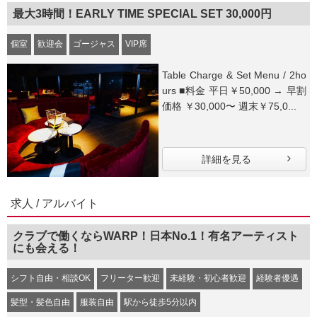
最大3時間！EARLY TIME SPECIAL SET 30,000円
個室
歓迎会
ゴージャス
VIP席
Table Charge & Set Menu / 2ho
urs ■料金 平日￥50,000 → 早割
価格 ￥30,000〜 週末￥75,0...
詳細を見る
求人 / アルバイト
クラブで働くならWARP！日本No.1！有名アーティスト
にも会える！
シフト自由・相談OK
フリーター歓迎
未経験・初心者歓迎
経験者優遇
髪型・髪色自由
服装自由
駅から徒歩5分以内