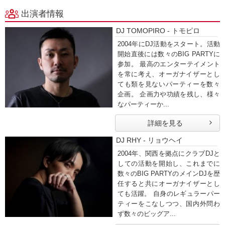
出演者情報
DJ TOMOPIRO - トモピロ
2004年にDJ活動をスタート。活動
開始直後には数々のBIG PARTYに
参加。 最高のエンターテイメント
を常に考え、オーガナイザーとし
ても類を見ないパーティーを数々
企画。 企画力や功績を残し、様々
なパーティーか...
詳細を見る
DJ RHY - リョウヘイ
2004年、関西を拠点にクラブDJと
しての活動を開始し、これまでに
数々のBIG PARTYのメインDJを歴
任すると共にオーガナイザーとし
ても活躍。 自身のレギュラーパー
ティーをこなしつつ、国内外問わ
ず数々のビッグア...