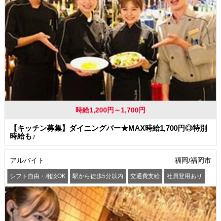
時給1,200円～1,700円
【キッチン募集】ダイニングバー★MAX時給1,700円◎特別
時給も♪
アルバイト
福岡/福岡市
シフト自由・相談OK
駅から徒歩5分以内
交通費支給
社員登用あり