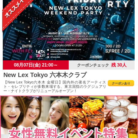
08月07日(金) 21:00～
残 30人
クーポンチェック
New Lex Tokyo 六本木クラブ
【New Lex Tokyo六本木 金曜日】国内外の著名アーティス
クーポンあり
ト・セレブリティが多数来場する、東京屈指のラグジュアリ
ー・ナイトクラブがリニューアルオープン！