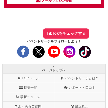
メールマガジン登録
イベントサーチ - TikTok
人気のお店を動画で配信中！
気になる今話題の人気情報も
最新のイベント情報やお得なクーポン
まとめてTikTokでチェックしよう！
TikTokをチェックする
イベントサーチをフォローしよう！
ページトップへ
TOPページ
イベントサーチとは？
特集一覧
レポート・口コミ
最新ニュース
よくあるご質問
最近見た