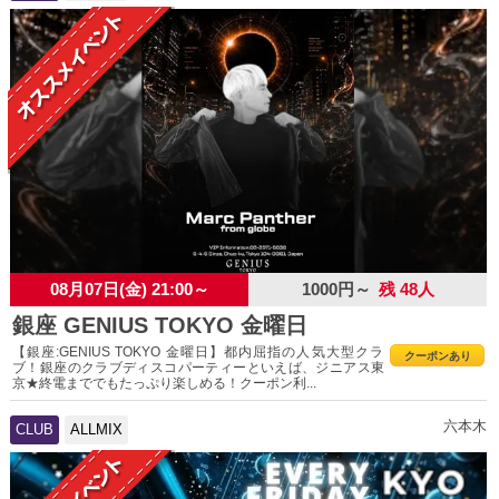
08月07日(金) 21:00～
1000円～
残 48人
銀座 GENIUS TOKYO 金曜日
【銀座:GENIUS TOKYO 金曜日】都内屈指の人気大型クラ
クーポンあり
ブ！銀座のクラブディスコパーティーといえば、ジニアス東
京★終電まででもたっぷり楽しめる！クーポン利...
六本木
CLUB
ALLMIX