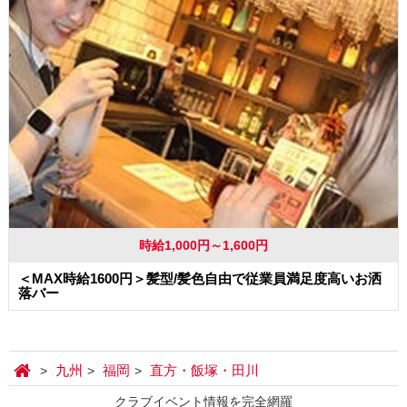
時給1,000円～1,600円
＜MAX時給1600円＞髪型/髪色自由で従業員満足度高いお洒
落バー
九州
福岡
直方・飯塚・田川
クラブイベント情報を完全網羅