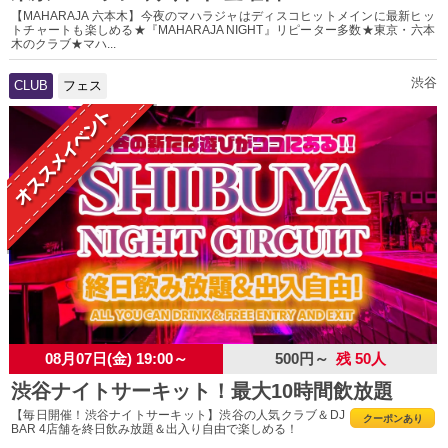
【MAHARAJA 六本木】今夜のマハラジャはディスコヒットメインに最新ヒッ
トチャートも楽しめる★『MAHARAJA NIGHT』リピーター多数★東京・六本
木のクラブ★マハ...
渋谷
CLUB
フェス
08月07日(金) 19:00～
500円～
残 50人
渋谷ナイトサーキット！最大10時間飲放題
【毎日開催！渋谷ナイトサーキット】渋谷の人気クラブ＆DJ
クーポンあり
BAR 4店舗を終日飲み放題＆出入り自由で楽しめる！