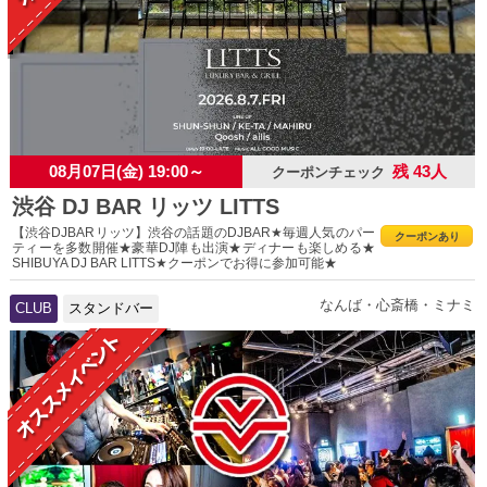
08月07日(金) 19:00～
残 43人
クーポンチェック
渋谷 DJ BAR リッツ LITTS
【渋谷DJBARリッツ】渋谷の話題のDJBAR★毎週人気のパー
クーポンあり
ティーを多数開催★豪華DJ陣も出演★ディナーも楽しめる★
SHIBUYA DJ BAR LITTS★クーポンでお得に参加可能★
なんば・心斎橋・ミナミ
CLUB
スタンドバー