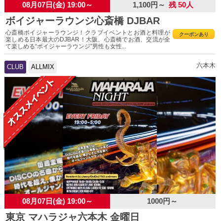
08月07日(金) 19:00～
1,100円～
残 50人
ボイジャーラウンジ心斎橋 DJBAR
心斎橋ボイジャーラウンジ！クラブイベントとお酒と料理が
クーポンあり
楽しめる日本最大のDJBAR！大阪、心斎橋でお酒、交流が全
て楽しめる“ボイジャーラウンジ”男性も女性...
六本木
CLUB
ALLMIX
08月07日(金) 19:00～
1000円～
東京 マハラジャ六本木 金曜日