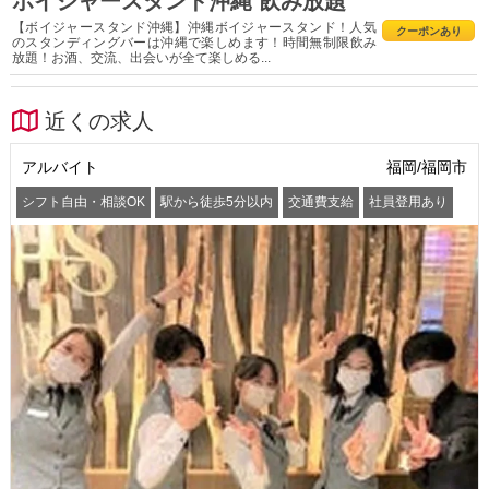
ボイジャースタンド沖縄 飲み放題
【ボイジャースタンド沖縄】沖縄ボイジャースタンド！人気
クーポンあり
のスタンディングバーは沖縄で楽しめます！時間無制限飲み
放題！お酒、交流、出会いが全て楽しめる...
近くの求人
アルバイト
福岡/福岡市
シフト自由・相談OK
駅から徒歩5分以内
交通費支給
社員登用あり