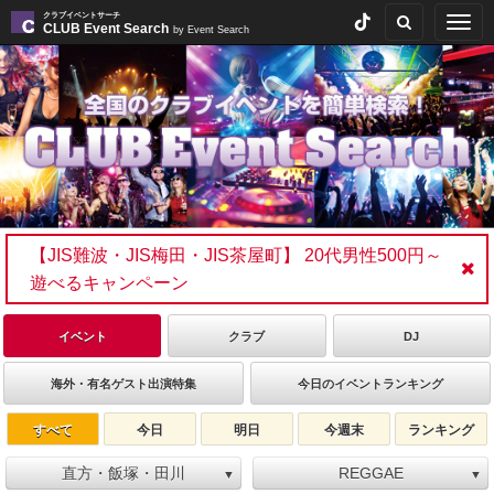
クラブイベントサーチ
Togg
CLUB Event Search
by Event Search
navig
【JIS難波・JIS梅田・JIS茶屋町】 20代男性500円～
遊べるキャンペーン
イベント
クラブ
DJ
海外・有名ゲスト出演特集
今日のイベントランキング
すべて
今日
明日
今週末
ランキング
直方・飯塚・田川
REGGAE
▼
▼