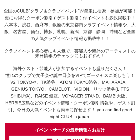
全国のCULB“クラブ＆クラブイベント”が簡単に検索・参加が可能！
更にお得なクーポン割引 ( ゲスト割引 ) 付イベントも多数掲載中！
六本木、渋谷、西麻布、銀座の東京都内クラブイベント情報や、大
阪、名古屋、仙台、博多、札幌、新潟、京都、静岡、沖縄など全国
の人気クラブイベント情報も掲載中！！
クラブイベント初心者にも人気で、芸能人や海外のアーティストの
来日情報のチェックにもおすすめ！
海外ゲスト・芸能人が参加するイベントも盛りだくさん！
憧れのクラブで女子会や誕生日会をVIPでゴージャスに楽しもう！
V2 TOKYOや、TK渋谷、ATOM TOKYO渋谷、MAHARAJA、
GENIUS TOKYO、CAMELOT、VISION、リッツ渋谷(LITTS
SHIBUYA)、RAISE 銀座、VOYAGER STAND、BAMBI大阪、
HERBIE広島などのイベント情報・クーポン割引情報や、ゲスト割
引、今日の人気イベントも簡単に探せます！ you can find good
night CLUB in japan.
イベントサーチの最新情報をお届け