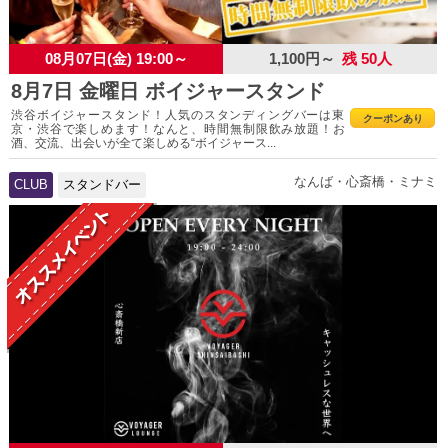
08月07日(金) 19:00～
1,100円～
残 50人
8月7日 金曜日 ボイジャースタンド
渋谷ボイジャースタンド！人気のスタンディングバーは東
クーポンあり
京・渋谷で楽しめます！なんと、時間無制限飲み放題！お
酒、交流、出会いが全て楽しめる“ボイジャース...
なんば・心斎橋・ミナミ
CLUB
スタンドバー