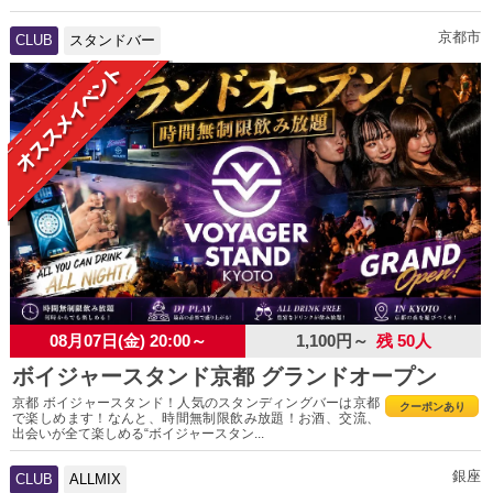
京都市
CLUB
スタンドバー
08月07日(金) 20:00～
1,100円～
残 50人
ボイジャースタンド京都 グランドオープン
京都 ボイジャースタンド！人気のスタンディングバーは京都
クーポンあり
で楽しめます！なんと、時間無制限飲み放題！お酒、交流、
出会いが全て楽しめる“ボイジャースタン...
銀座
CLUB
ALLMIX