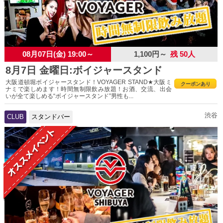
08月07日(金) 19:00～
1,100円～
残 50人
8月7日 金曜日:ボイジャースタンド
大阪道頓堀ボイジャースタンド！VOYAGER STAND★大阪ミ
クーポンあり
ナミで楽しめます！時間無制限飲み放題！お酒、交流、出会
いが全て楽しめる“ボイジャースタンド”男性も...
渋谷
CLUB
スタンドバー