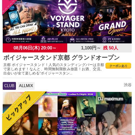
08月06日(木) 20:00～
1,100円～
残 50人
ボイジャースタンド京都 グランドオープン
京都 ボイジャースタンド！人気のスタンディングバーは京都
クーポンあり
で楽しめます！なんと、時間無制限飲み放題！お酒、交流、
出会いが全て楽しめる“ボイジャースタン...
渋谷
CLUB
ALLMIX