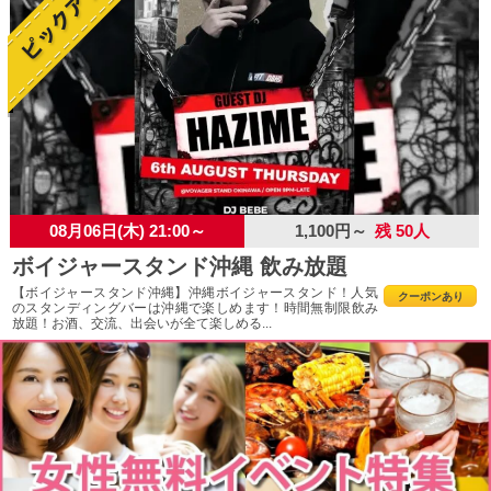
08月06日(木) 21:00～
1,100円～
残 50人
ボイジャースタンド沖縄 飲み放題
【ボイジャースタンド沖縄】沖縄ボイジャースタンド！人気
クーポンあり
のスタンディングバーは沖縄で楽しめます！時間無制限飲み
放題！お酒、交流、出会いが全て楽しめる...