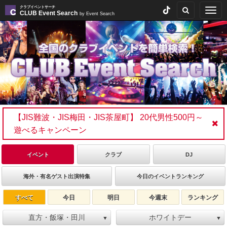
クラブイベントサーチ
Togg
CLUB Event Search
by Event Search
navig
【JIS難波・JIS梅田・JIS茶屋町】 20代男性500円～
遊べるキャンペーン
イベント
クラブ
DJ
海外・有名ゲスト出演特集
今日のイベントランキング
すべて
今日
明日
今週末
ランキング
直方・飯塚・田川
ホワイトデー
▼
▼