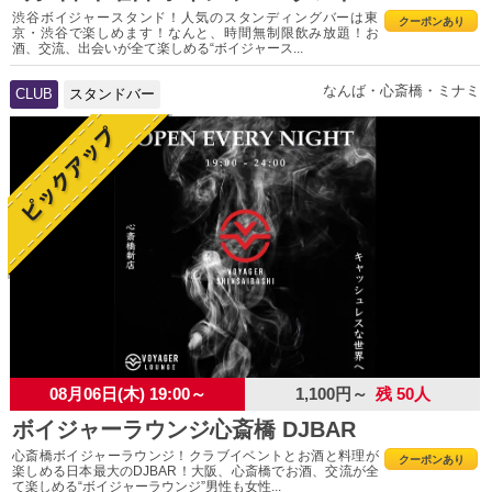
渋谷ボイジャースタンド！人気のスタンディングバーは東
クーポンあり
京・渋谷で楽しめます！なんと、時間無制限飲み放題！お
酒、交流、出会いが全て楽しめる“ボイジャース...
なんば・心斎橋・ミナミ
CLUB
スタンドバー
08月06日(木) 19:00～
1,100円～
残 50人
ボイジャーラウンジ心斎橋 DJBAR
心斎橋ボイジャーラウンジ！クラブイベントとお酒と料理が
クーポンあり
楽しめる日本最大のDJBAR！大阪、心斎橋でお酒、交流が全
て楽しめる“ボイジャーラウンジ”男性も女性...