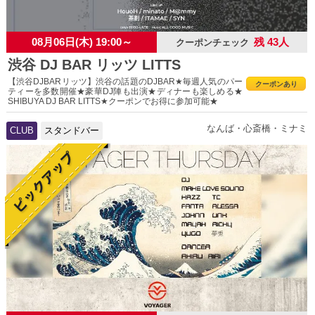
08月06日(木) 19:00～
残 43人
クーポンチェック
渋谷 DJ BAR リッツ LITTS
【渋谷DJBARリッツ】渋谷の話題のDJBAR★毎週人気のパー
クーポンあり
ティーを多数開催★豪華DJ陣も出演★ディナーも楽しめる★
SHIBUYA DJ BAR LITTS★クーポンでお得に参加可能★
なんば・心斎橋・ミナミ
CLUB
スタンドバー