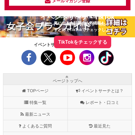
メールマガジン登録
イベントサーチ - TikTok
人気のお店を動画で配信中！
気になる今話題の人気情報も
最新のイベント情報やお得なクーポン
まとめてTikTokでチェックしよう！
TikTokをチェックする
イベントサーチをフォローしよう！
ページトップへ
TOPページ
イベントサーチとは？
特集一覧
レポート・口コミ
最新ニュース
よくあるご質問
最近見た