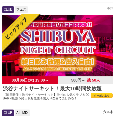
渋谷
CLUB
フェス
08月06日(木) 19:00～
500円～
残 50人
渋谷ナイトサーキット！最大10時間飲放題
【毎日開催！渋谷ナイトサーキット】渋谷の人気クラブ＆DJ
クーポンあり
BAR 4店舗を終日飲み放題＆出入り自由で楽しめる！
六本木
CLUB
ALLMIX