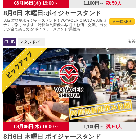
08月06日(木) 19:00～
1,100円～
残 50人
8月6日 木曜日:ボイジャースタンド
大阪道頓堀ボイジャースタンド！VOYAGER STAND★大阪ミ
クーポンあり
ナミで楽しめます！時間無制限飲み放題！お酒、交流、出会
いが全て楽しめる“ボイジャースタンド”男性も...
渋谷
CLUB
スタンドバー
08月06日(木) 19:00～
1,100円～
残 50人
8月6日 木曜日 ボイジャースタンド