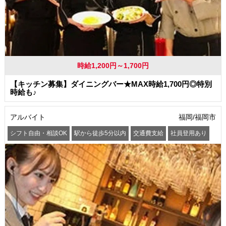
時給1,200円～1,700円
【キッチン募集】ダイニングバー★MAX時給1,700円◎特別
時給も♪
アルバイト
福岡/福岡市
シフト自由・相談OK
駅から徒歩5分以内
交通費支給
社員登用あり