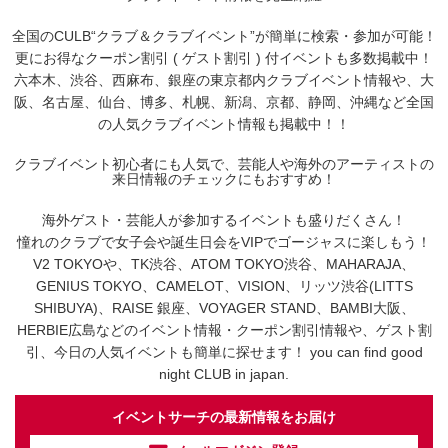
全国のCULB“クラブ＆クラブイベント”が簡単に検索・参加が可能！
更にお得なクーポン割引 ( ゲスト割引 ) 付イベントも多数掲載中！
六本木、渋谷、西麻布、銀座の東京都内クラブイベント情報や、大
阪、名古屋、仙台、博多、札幌、新潟、京都、静岡、沖縄など全国
の人気クラブイベント情報も掲載中！！
クラブイベント初心者にも人気で、芸能人や海外のアーティストの
来日情報のチェックにもおすすめ！
海外ゲスト・芸能人が参加するイベントも盛りだくさん！
憧れのクラブで女子会や誕生日会をVIPでゴージャスに楽しもう！
V2 TOKYOや、TK渋谷、ATOM TOKYO渋谷、MAHARAJA、
GENIUS TOKYO、CAMELOT、VISION、リッツ渋谷(LITTS
SHIBUYA)、RAISE 銀座、VOYAGER STAND、BAMBI大阪、
HERBIE広島などのイベント情報・クーポン割引情報や、ゲスト割
引、今日の人気イベントも簡単に探せます！ you can find good
night CLUB in japan.
イベントサーチの最新情報をお届け