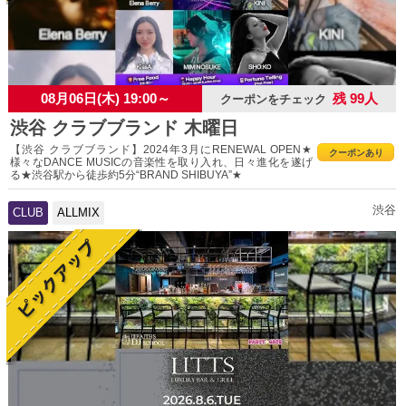
08月06日(木) 19:00～
残 99人
クーポンをチェック
渋谷 クラブブランド 木曜日
【渋谷 クラブブランド】2024年3月にRENEWAL OPEN★
クーポンあり
様々なDANCE MUSICの音楽性を取り入れ、日々進化を遂げ
る★渋谷駅から徒歩約5分“BRAND SHIBUYA”★
渋谷
CLUB
ALLMIX