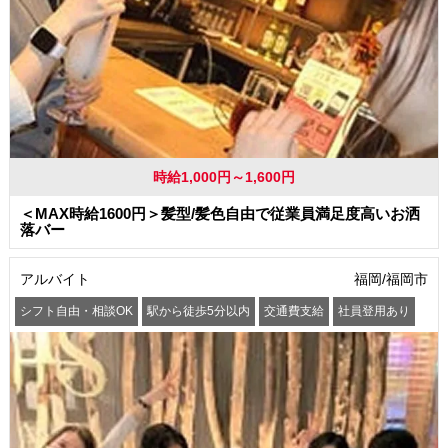
時給1,000円～1,600円
＜MAX時給1600円＞髪型/髪色自由で従業員満足度高いお洒
落バー
アルバイト
福岡/福岡市
シフト自由・相談OK
駅から徒歩5分以内
交通費支給
社員登用あり