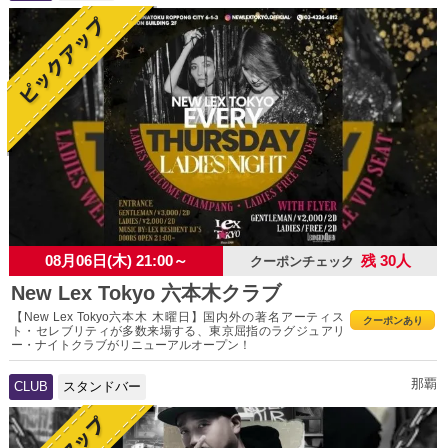
08月06日(木) 21:00～
残 30人
クーポンチェック
New Lex Tokyo 六本木クラブ
【New Lex Tokyo六本木 木曜日】国内外の著名アーティス
クーポンあり
ト・セレブリティが多数来場する、東京屈指のラグジュアリ
ー・ナイトクラブがリニューアルオープン！
那覇
CLUB
スタンドバー