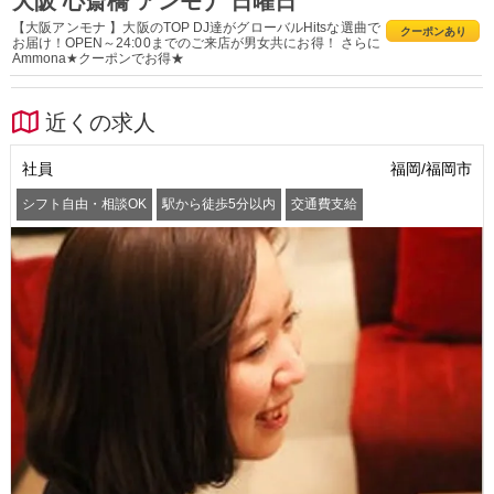
大阪 心斎橋 アンモナ 日曜日
【大阪アンモナ 】大阪のTOP DJ達がグローバルHitsな選曲で
クーポンあり
お届け！OPEN～24:00までのご来店が男女共にお得！ さらに
Ammona★クーポンでお得★
近くの求人
社員
福岡/福岡市
シフト自由・相談OK
駅から徒歩5分以内
交通費支給