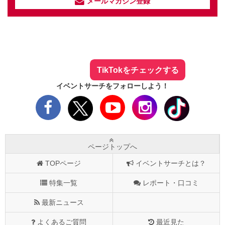
メールマガジン登録
イベントサーチ - TikTok
人気のお店を動画で配信中！
気になる今話題の人気情報も
最新のイベント情報やお得なクーポン
まとめてTikTokでチェックしよう！
TikTokをチェックする
イベントサーチをフォローしよう！
ページトップへ
TOPページ
イベントサーチとは？
特集一覧
レポート・口コミ
最新ニュース
よくあるご質問
最近見た