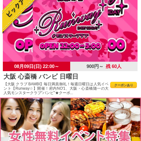
08月09日(日) 22:00～
900円～
残 60人
大阪 心斎橋 バンビ 日曜日
【大阪 クラブ BAMBI】毎日満員御礼！毎週日曜日は人気イベ
クーポンあり
ント【Runway☆】開催！府内NO'1、大阪・心斎橋随一の大
人気モンスタークラブ“バンビ”★クーポ...