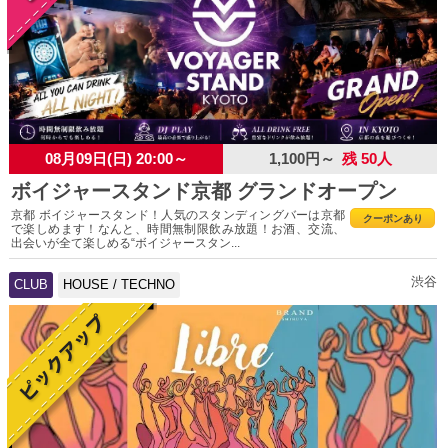
08月09日(日) 20:00～
1,100円～
残 50人
ボイジャースタンド京都 グランドオープン
京都 ボイジャースタンド！人気のスタンディングバーは京都
クーポンあり
で楽しめます！なんと、時間無制限飲み放題！お酒、交流、
出会いが全て楽しめる“ボイジャースタン...
渋谷
CLUB
HOUSE / TECHNO