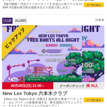
【毎日開催！渋谷ナイトサーキット】渋谷の人気クラブ＆DJ
クーポンあり
BAR 4店舗を終日飲み放題＆出入り自由で楽しめる！
六本木
CLUB
ALLMIX
08月09日(日) 21:00～
残 30人
クーポンチェック
New Lex Tokyo 六本木クラブ
【New Lex Tokyo六本木 日曜日】国内外の著名アーティス
クーポンあり
ト・セレブリティが多数来場する、東京屈指のラグジュアリ
ー・ナイトクラブがリニューアルオープン！