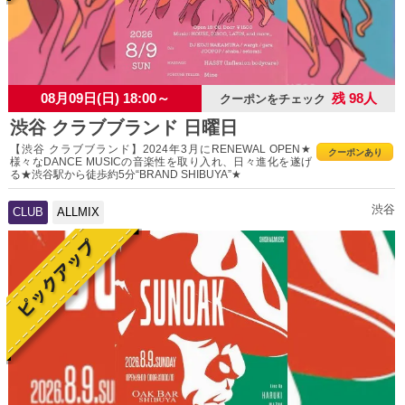
08月09日(日) 18:00～
残 98人
クーポンをチェック
渋谷 クラブブランド 日曜日
【渋谷 クラブブランド】2024年3月にRENEWAL OPEN★
クーポンあり
様々なDANCE MUSICの音楽性を取り入れ、日々進化を遂げ
る★渋谷駅から徒歩約5分“BRAND SHIBUYA”★
渋谷
CLUB
ALLMIX