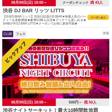
08月09日(日) 19:00～
残 43人
クーポンチェック
渋谷 DJ BAR リッツ LITTS
【渋谷DJBARリッツ】渋谷の話題のDJBAR★毎週人気のパー
クーポンあり
ティーを多数開催★豪華DJ陣も出演★ディナーも楽しめる★
SHIBUYA DJ BAR LITTS★クーポンでお得に参加可能★
渋谷
CLUB
フェス
08月09日(日) 19:00～
500円～
残 50人
渋谷ナイトサーキット！最大10時間飲放題