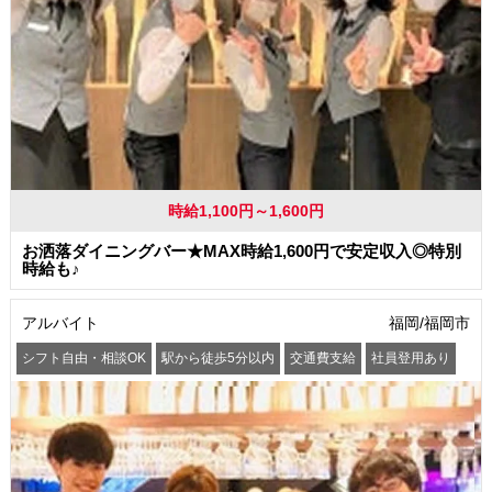
時給1,100円～1,600円
お洒落ダイニングバー★MAX時給1,600円で安定収入◎特別
時給も♪
アルバイト
福岡/福岡市
シフト自由・相談OK
駅から徒歩5分以内
交通費支給
社員登用あり