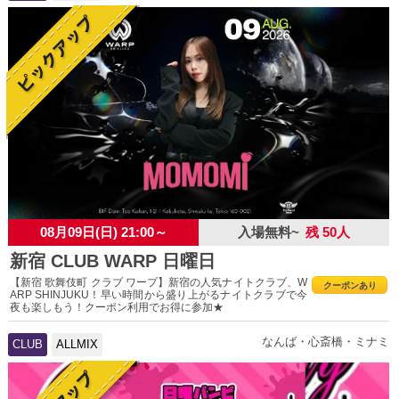
08月09日(日) 21:00～
入場無料~
残 50人
新宿 CLUB WARP 日曜日
【新宿 歌舞伎町 クラブ ワープ】新宿の人気ナイトクラブ、W
クーポンあり
ARP SHINJUKU！早い時間から盛り上がるナイトクラブで今
夜も楽しもう！クーポン利用でお得に参加★
なんば・心斎橋・ミナミ
CLUB
ALLMIX