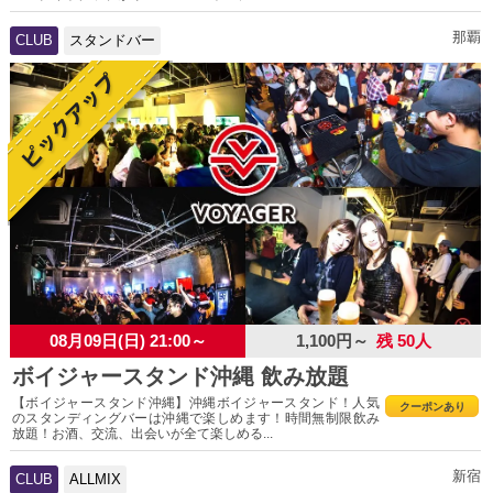
那覇
CLUB
スタンドバー
08月09日(日) 21:00～
1,100円～
残 50人
ボイジャースタンド沖縄 飲み放題
【ボイジャースタンド沖縄】沖縄ボイジャースタンド！人気
クーポンあり
のスタンディングバーは沖縄で楽しめます！時間無制限飲み
放題！お酒、交流、出会いが全て楽しめる...
新宿
CLUB
ALLMIX