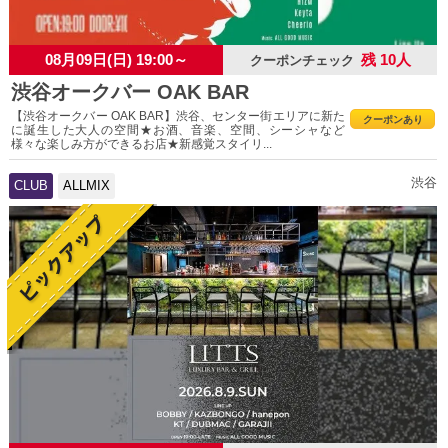
08月09日(日) 19:00～
残 10人
クーポンチェック
渋谷オークバー OAK BAR
【渋谷オークバー OAK BAR】渋谷、センター街エリアに新た
クーポンあり
に誕生した大人の空間★お酒、音楽、空間、シーシャなど
様々な楽しみ方ができるお店★新感覚スタイリ...
渋谷
CLUB
ALLMIX