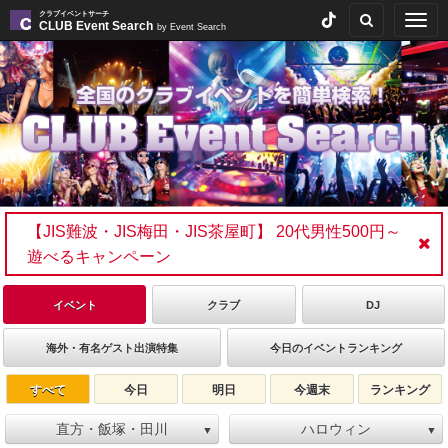
クラブイベントサーチ
Togg
CLUB Event Search
by Event Search
navig
【JIS難波・JIS梅田・JIS茶屋町】 20代男性500円～
遊べるキャンペーン
イベント
クラブ
DJ
海外・有名ゲスト出演特集
今日のイベントランキング
すべて
今日
明日
今週末
ランキング
直方・飯塚・田川
ハロウィン
▼
▼