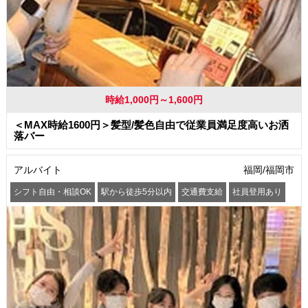
時給1,000円～1,600円
＜MAX時給1600円＞髪型/髪色自由で従業員満足度高いお洒
落バー
アルバイト
福岡/福岡市
シフト自由・相談OK
駅から徒歩5分以内
交通費支給
社員登用あり