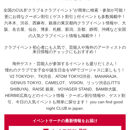
全国のCULB“クラブ＆クラブイベント”が簡単に検索・参加が可能！
更にお得なクーポン割引 ( ゲスト割引 ) 付イベントも多数掲載中！
六本木、渋谷、西麻布、銀座の東京都内クラブイベント情報や、大
阪、名古屋、仙台、博多、札幌、新潟、京都、静岡、沖縄など全国
の人気クラブイベント情報も掲載中！！
クラブイベント初心者にも人気で、芸能人や海外のアーティストの
来日情報のチェックにもおすすめ！
海外ゲスト・芸能人が参加するイベントも盛りだくさん！
憧れのクラブで女子会や誕生日会をVIPでゴージャスに楽しもう！
V2 TOKYOや、TK渋谷、ATOM TOKYO渋谷、MAHARAJA、
GENIUS TOKYO、CAMELOT、VISION、リッツ渋谷(LITTS
SHIBUYA)、RAISE 銀座、VOYAGER STAND、BAMBI大阪、
HERBIE広島などのイベント情報・クーポン割引情報や、ゲスト割
引、今日の人気イベントも簡単に探せます！ you can find good
night CLUB in japan.
イベントサーチの最新情報をお届け