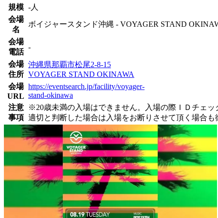
規模
-人
会場
ボイジャースタンド沖縄 - VOYAGER STAND OKINA
名
会場
-
電話
会場
沖縄県那覇市松尾2-8-15
住所
VOYAGER STAND OKINAWA
会場
https://eventsearch.jp/facility/voyager-
stand-okinawa
URL
注意
※20歳未満の入場はできません。入場の際ＩＤチェ
事項
適切と判断した場合は入場をお断りさせて頂く場合も