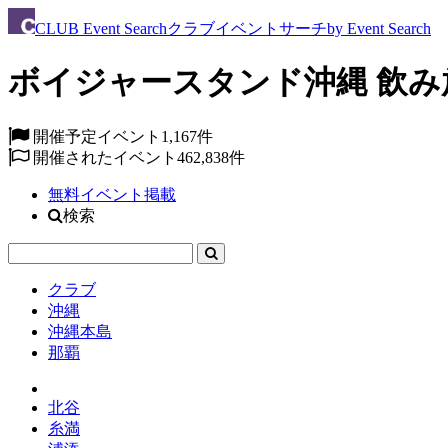
CLUB
Event Search
クラブイベントサーチ
by Event Search
ボイジャースタンド沖縄 飲み放題
開催予定イベント
1,167件
開催されたイベント
462,838件
無料イベント掲載
検索
クラブ
沖縄
沖縄本島
那覇
北谷
糸満