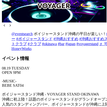
@eventsearch
ボイジャースタンド沖縄の平日が楽しい！
ー
#ボイジャースタンド
#沖縄おすすめ
#沖縄おすすめ
トクラブ
#クラブ
#okinawa
#bar
#japan
#voyagerstand
♬ 可
HoneyWorks
イベント情報
08.19 TUESDAY
OPEN 9PM
-MUSIC-
BEBE SAT04
ボイジャースタンド沖縄 - VOYAGER STAND OKINAWA
沖縄に初上陸！話題のボイジャースタンドがグランドオープ
人気のスタンディングバー、ボイジャースタンドが沖縄に上