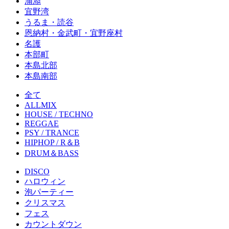
浦添
宜野湾
うるま・読谷
恩納村・金武町・宜野座村
名護
本部町
本島北部
本島南部
全て
ALLMIX
HOUSE / TECHNO
REGGAE
PSY / TRANCE
HIPHOP / R＆B
DRUM＆BASS
DISCO
ハロウィン
泡パーティー
クリスマス
フェス
カウントダウン