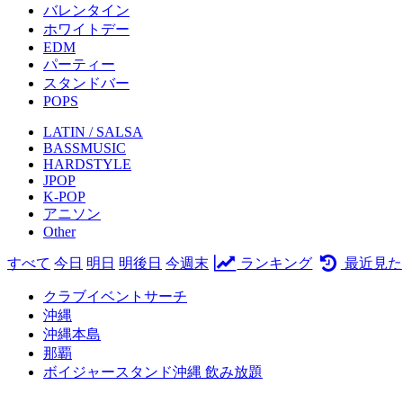
バレンタイン
ホワイトデー
EDM
パーティー
スタンドバー
POPS
LATIN / SALSA
BASSMUSIC
HARDSTYLE
JPOP
K-POP
アニソン
Other
すべて
今日
明日
明後日
今週末
ランキング
最近見た
クラブイベントサーチ
沖縄
沖縄本島
那覇
ボイジャースタンド沖縄 飲み放題