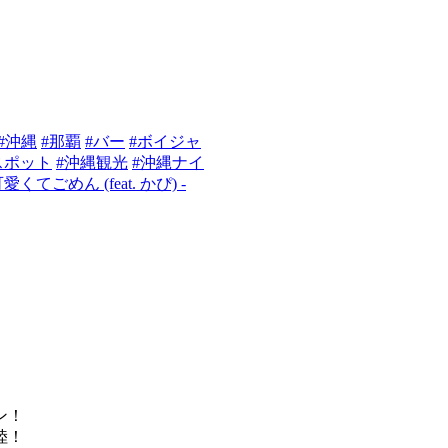
#沖縄
#那覇
#バー
#ボイジャ
スポット
#沖縄観光
#沖縄ナイ
愛くてごめん (feat. かぴ) -
ン！
陸！