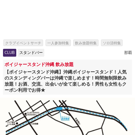
クラブイベントサーチ
一人参加特集
飲み放題特集
ソロ活特集
出会いイベント特集
パーティー特集
スタンドバー特集
CLUB
スタンドバー
那覇
ボイジャースタンド沖縄 飲み放題
【ボイジャースタンド沖縄】沖縄ボイジャースタンド！人気
のスタンディングバーは沖縄で楽しめます！時間無制限飲み
放題！お酒、交流、出会いが全て楽しめる！男性も女性もク
ーポン利用でお得★