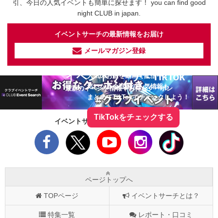
引、今日の人気イベントも簡単に探せます！ you can find good
night CLUB in japan.
イベントサーチの最新情報をお届け
メールマガジン登録
イベントサーチ - TikTok
人気のお店を動画で配信中！
気になる今話題の人気情報も
最新のイベント情報やお得なクーポン
まとめてTikTokでチェックしよう！
TikTokをチェックする
イベントサーチをフォローしよう！
ページトップへ
TOPページ
イベントサーチとは？
特集一覧
レポート・口コミ