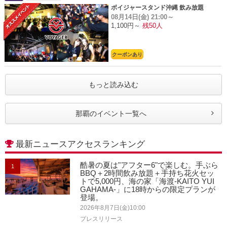
ボイジャースタンド沖縄 飲み放題
08月14日(金)
21:00～
1,100円～
残50人
クーポンあり
もっと読み込む
那覇のイベント一覧へ
最新ニュースアクセスランキング
酷暑の夏は"アフター6"で楽しむ。手ぶら
1
BBQ＋2時間飲み放題＋手持ち花火セッ
トで5,000円、海の家「海渡-KAITO YUI
GAHAMA-」に18時からの限定プランが
登場。
2026年8月7日(金)10:00
プレスリリース