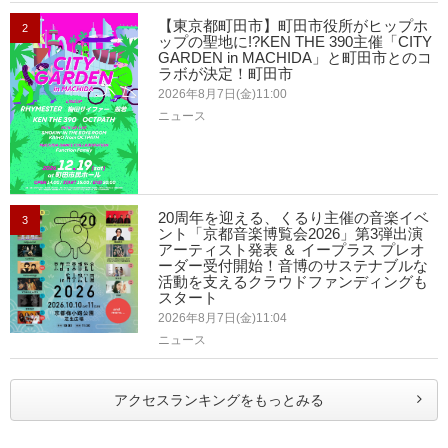
【東京都町田市】町田市役所がヒップホ
2
ップの聖地に!?KEN THE 390主催「CITY
GARDEN in MACHIDA」と町田市とのコ
ラボが決定！町田市
2026年8月7日(金)11:00
ニュース
20周年を迎える、くるり主催の音楽イベ
3
ント「京都音楽博覧会2026」第3弾出演
アーティスト発表 ＆ イープラス プレオ
ーダー受付開始！音博のサステナブルな
活動を支えるクラウドファンディングも
スタート
2026年8月7日(金)11:04
ニュース
アクセスランキングをもっとみる