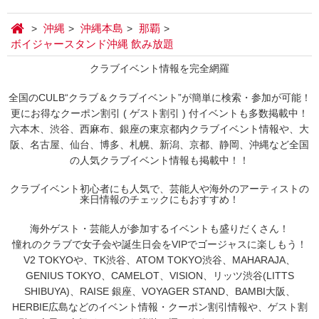
沖縄
沖縄本島
那覇
ボイジャースタンド沖縄 飲み放題
クラブイベント情報を完全網羅
全国のCULB“クラブ＆クラブイベント”が簡単に検索・参加が可能！
更にお得なクーポン割引 ( ゲスト割引 ) 付イベントも多数掲載中！
六本木、渋谷、西麻布、銀座の東京都内クラブイベント情報や、大
阪、名古屋、仙台、博多、札幌、新潟、京都、静岡、沖縄など全国
の人気クラブイベント情報も掲載中！！
クラブイベント初心者にも人気で、芸能人や海外のアーティストの
来日情報のチェックにもおすすめ！
海外ゲスト・芸能人が参加するイベントも盛りだくさん！
憧れのクラブで女子会や誕生日会をVIPでゴージャスに楽しもう！
V2 TOKYOや、TK渋谷、ATOM TOKYO渋谷、MAHARAJA、
GENIUS TOKYO、CAMELOT、VISION、リッツ渋谷(LITTS
SHIBUYA)、RAISE 銀座、VOYAGER STAND、BAMBI大阪、
HERBIE広島などのイベント情報・クーポン割引情報や、ゲスト割