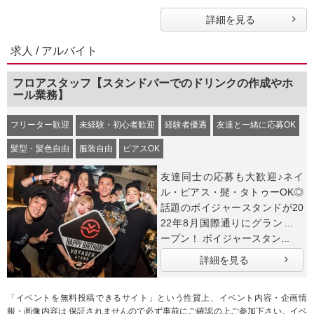
詳細を見る
求人 / アルバイト
フロアスタッフ【スタンドバーでのドリンクの作成やホ
ール業務】
フリーター歓迎
未経験・初心者歓迎
経験者優遇
友達と一緒に応募OK
髪型・髪色自由
服装自由
ピアスOK
友達同士の応募も大歓迎♪ネイ
ル・ピアス・髭・タトゥーOK◎
話題のボイジャースタンドが20
22年8月国際通りにグランドオ
ープン！ ボイジャースタン...
詳細を見る
「イベントを無料投稿できるサイト」という性質上、イベント内容・企画情
報・画像内容は 保証されませんので必ず事前にご確認の上ご参加下さい。イベ