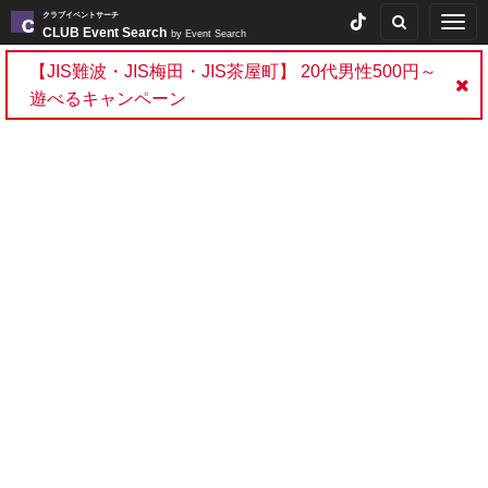
クラブイベントサーチ
Togg
CLUB Event Search
by Event Search
navig
【JIS難波・JIS梅田・JIS茶屋町】 20代男性500円～
遊べるキャンペーン