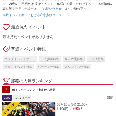
ント内容のご不明点は 直接イベント主催様にお問い合わせ下さい。掲載情報の
誤り等を発見した場合は、
「お問い合わせ」
よりご連絡下さい。
掲載イベント参加における注意点はコチラ
最近見たイベント
最近見たイベントがありません
関連イベント特集
クラブイベントサーチ
一人参加特集
飲み放題特集
ソロ活特集
出会いイベント特集
パーティー特集
スタンドバー特集
那覇の人気ランキング
1
ボイジャースタンド沖縄 飲み放題
那覇
CLUB
スタンドバー
08月10日(月)
21:00～
1,100円～
残50人