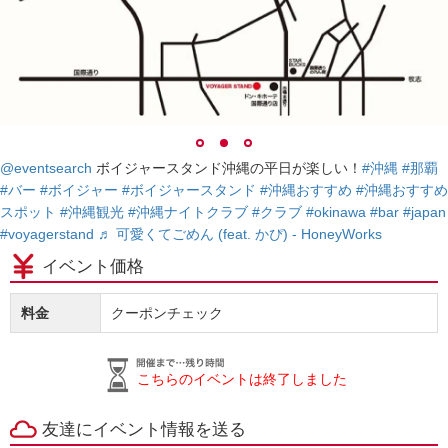
@eventsearch
ボイジャースタンド沖縄の平日が楽しい！
#沖縄
#那覇
#バー
#ボイジャー
#ボイジャースタンド
#沖縄おすすめ
#沖縄おすすめ
スポット
#沖縄観光
#沖縄ナイトクラブ
#クラブ
#okinawa
#bar
#japan
#voyagerstand
♬ 可愛くてごめん (feat. かぴ) - HoneyWorks
イベント価格
料金
クーポンチェック
こちらのイベントは終了しました
友達にイベント情報を送る