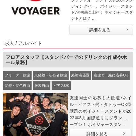
グランドオープン！ 人気のスタン
ディングバー、ボイジャースタン
ドが沖縄に上陸！ ボイジャースタ
ンドとは？ ...
詳細を見る
求人 / アルバイト
フロアスタッフ【スタンドバーでのドリンクの作成やホ
ール業務】
フリーター歓迎
未経験・初心者歓迎
経験者優遇
友達と一緒に応募OK
髪型・髪色自由
服装自由
ピアスOK
友達同士の応募も大歓迎♪ネイ
ル・ピアス・髭・タトゥーOK◎
話題のボイジャースタンドが20
22年8月国際通りにグランドオ
ープン！ ボイジャースタン...
詳細を見る