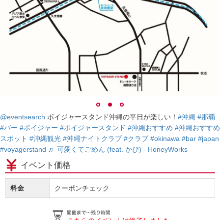
@eventsearch
ボイジャースタンド沖縄の平日が楽しい！
#沖縄
#那覇
#バー
#ボイジャー
#ボイジャースタンド
#沖縄おすすめ
#沖縄おすすめ
スポット
#沖縄観光
#沖縄ナイトクラブ
#クラブ
#okinawa
#bar
#japan
#voyagerstand
♬ 可愛くてごめん (feat. かぴ) - HoneyWorks
イベント価格
料金
クーポンチェック