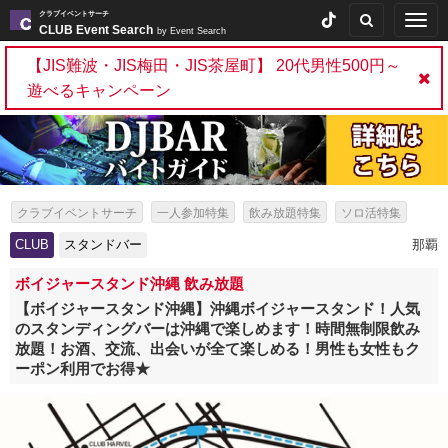
クラブイベントサーチ
Togg
CLUB Event Search
by Event Search
navig
【JIS難波・JIS梅田・JIS茶屋町】 20代男性500円～
遊べるキャンペーン
クラブイベントサーチ
一人参加特集
飲み放題特集
ソロ活特集
出会いイベント特集
パーティー特集
スタンドバー特集
CLUB
スタンドバー
那覇
ボイジャースタンド沖縄 飲み放題
【ボイジャースタンド沖縄】沖縄ボイジャースタンド！人気
のスタンディングバーは沖縄で楽しめます！時間無制限飲み
放題！お酒、交流、出会いが全て楽しめる！男性も女性もク
ーポン利用でお得★