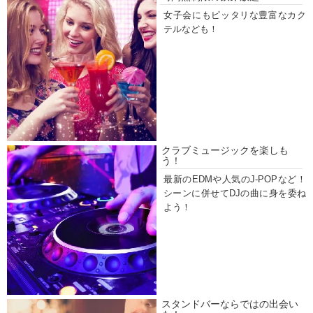
女子会にもピッタリな豊富なカク
テルなども！
クラブミュージックを楽しも
う！
最新のEDMや人気のJ-POPなど！
シーンに併せてDJの曲に身を委ね
よう！
スタンドバーならではの出会い