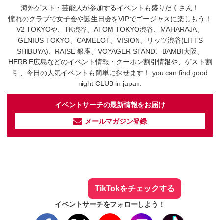
海外ゲスト・芸能人が参加するイベントも盛りだくさん！
憧れのクラブで女子会や誕生日会をVIPでゴージャスに楽しもう！
V2 TOKYOや、TK渋谷、ATOM TOKYO渋谷、MAHARAJA、
GENIUS TOKYO、CAMELOT、VISION、リッツ渋谷(LITTS
SHIBUYA)、RAISE 銀座、VOYAGER STAND、BAMBI大阪、
HERBIE広島などのイベント情報・クーポン割引情報や、ゲスト割
引、今日の人気イベントも簡単に探せます！ you can find good
night CLUB in japan.
イベントサーチの最新情報をお届け
メールマガジン登録
イベントサーチ - TikTok
人気のお店を動画で配信中！
気になる今話題の人気情報も
最新のイベント情報やお得なクーポン
まとめてTikTokでチェックしよう！
TikTokをチェックする
イベントサーチをフォローしよう！