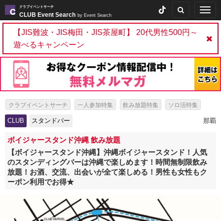
クラブイベントサーチ
Togg
CLUB Event Search
by Event Search
navig
【JIS難波・JIS梅田・JIS茶屋町】 20代男性500円～
遊べるキャンペーン
クラブイベントサーチ
一人参加特集
飲み放題特集
ソロ活特集
出会いイベント特集
パーティー特集
スタンドバー特集
CLUB
スタンドバー
那覇
ボイジャースタンド沖縄 飲み放題
【ボイジャースタンド沖縄】沖縄ボイジャースタンド！人気
のスタンディングバーは沖縄で楽しめます！時間無制限飲み
放題！お酒、交流、出会いが全て楽しめる！男性も女性もク
ーポン利用でお得★