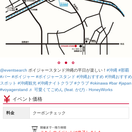
@eventsearch
ボイジャースタンド沖縄の平日が楽しい！
#沖縄
#那覇
#バー
#ボイジャー
#ボイジャースタンド
#沖縄おすすめ
#沖縄おすすめ
スポット
#沖縄観光
#沖縄ナイトクラブ
#クラブ
#okinawa
#bar
#japan
#voyagerstand
♬ 可愛くてごめん (feat. かぴ) - HoneyWorks
イベント価格
料金
クーポンチェック