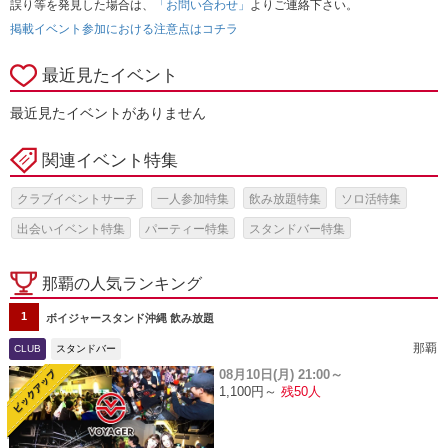
誤り等を発見した場合は、
「お問い合わせ」
よりご連絡下さい。
掲載イベント参加における注意点はコチラ
最近見たイベント
最近見たイベントがありません
関連イベント特集
クラブイベントサーチ
一人参加特集
飲み放題特集
ソロ活特集
出会いイベント特集
パーティー特集
スタンドバー特集
那覇の人気ランキング
1
ボイジャースタンド沖縄 飲み放題
那覇
CLUB
スタンドバー
08月10日(月)
21:00～
1,100円～
残50人