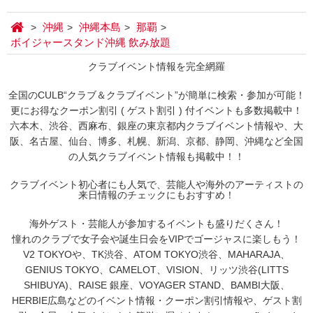
沖縄
沖縄本島
那覇
ボイジャースタンド沖縄 飲み放題
クラブイベント情報を完全網羅
全国のCULB“クラブ＆クラブイベント”が簡単に検索・参加が可能！
更にお得なクーポン割引 ( ゲスト割引 ) 付イベントも多数掲載中！
六本木、渋谷、西麻布、銀座の東京都内クラブイベント情報や、大
阪、名古屋、仙台、博多、札幌、新潟、京都、静岡、沖縄など全国
の人気クラブイベント情報も掲載中！！
クラブイベント初心者にも人気で、芸能人や海外のアーティストの
来日情報のチェックにもおすすめ！
海外ゲスト・芸能人が参加するイベントも盛りだくさん！
憧れのクラブで女子会や誕生日会をVIPでゴージャスに楽しもう！
V2 TOKYOや、TK渋谷、ATOM TOKYO渋谷、MAHARAJA、
GENIUS TOKYO、CAMELOT、VISION、リッツ渋谷(LITTS
SHIBUYA)、RAISE 銀座、VOYAGER STAND、BAMBI大阪、
HERBIE広島などのイベント情報・クーポン割引情報や、ゲスト割