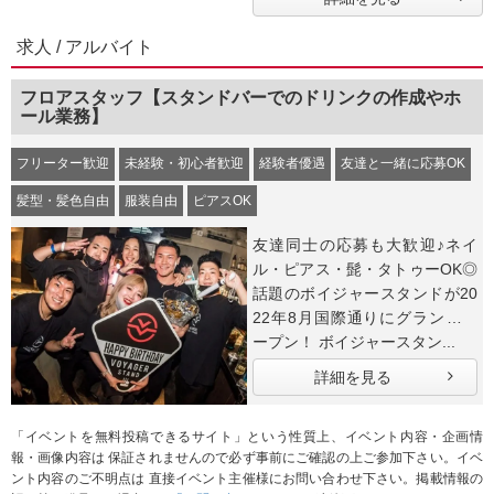
求人 / アルバイト
フロアスタッフ【スタンドバーでのドリンクの作成やホ
ール業務】
フリーター歓迎
未経験・初心者歓迎
経験者優遇
友達と一緒に応募OK
髪型・髪色自由
服装自由
ピアスOK
友達同士の応募も大歓迎♪ネイ
ル・ピアス・髭・タトゥーOK◎
話題のボイジャースタンドが20
22年8月国際通りにグランドオ
ープン！ ボイジャースタン...
詳細を見る
「イベントを無料投稿できるサイト」という性質上、イベント内容・企画情
報・画像内容は 保証されませんので必ず事前にご確認の上ご参加下さい。イベ
ント内容のご不明点は 直接イベント主催様にお問い合わせ下さい。掲載情報の