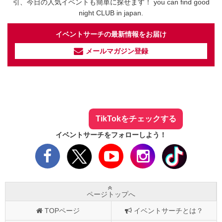
引、今日の人気イベントも簡単に探せます！ you can find good
night CLUB in japan.
イベントサーチの最新情報をお届け
メールマガジン登録
イベントサーチ - TikTok
人気のお店を動画で配信中！
気になる今話題の人気情報も
最新のイベント情報やお得なクーポン
まとめてTikTokでチェックしよう！
TikTokをチェックする
イベントサーチをフォローしよう！
ページトップへ
TOPページ
イベントサーチとは？