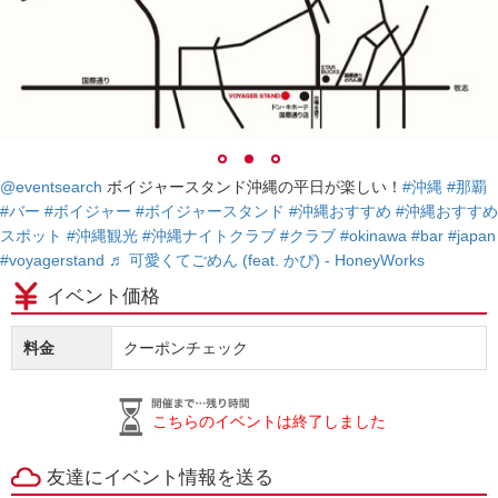
@eventsearch
ボイジャースタンド沖縄の平日が楽しい！
#沖縄
#那覇
#バー
#ボイジャー
#ボイジャースタンド
#沖縄おすすめ
#沖縄おすすめ
スポット
#沖縄観光
#沖縄ナイトクラブ
#クラブ
#okinawa
#bar
#japan
#voyagerstand
♬ 可愛くてごめん (feat. かぴ) - HoneyWorks
イベント価格
料金
クーポンチェック
こちらのイベントは終了しました
友達にイベント情報を送る