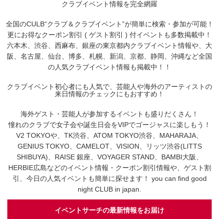
クラブイベント情報を完全網羅
全国のCULB“クラブ＆クラブイベント”が簡単に検索・参加が可能！
更にお得なクーポン割引 ( ゲスト割引 ) 付イベントも多数掲載中！
六本木、渋谷、西麻布、銀座の東京都内クラブイベント情報や、大
阪、名古屋、仙台、博多、札幌、新潟、京都、静岡、沖縄など全国
の人気クラブイベント情報も掲載中！！
クラブイベント初心者にも人気で、芸能人や海外のアーティストの
来日情報のチェックにもおすすめ！
海外ゲスト・芸能人が参加するイベントも盛りだくさん！
憧れのクラブで女子会や誕生日会をVIPでゴージャスに楽しもう！
V2 TOKYOや、TK渋谷、ATOM TOKYO渋谷、MAHARAJA、
GENIUS TOKYO、CAMELOT、VISION、リッツ渋谷(LITTS
SHIBUYA)、RAISE 銀座、VOYAGER STAND、BAMBI大阪、
HERBIE広島などのイベント情報・クーポン割引情報や、ゲスト割
引、今日の人気イベントも簡単に探せます！ you can find good
night CLUB in japan.
イベントサーチの最新情報をお届け