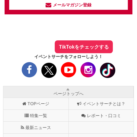
メールマガジン登録
イベントサーチ - TikTok
人気のお店を動画で配信中！
気になる今話題の人気情報も
最新のイベント情報やお得なクーポン
まとめてTikTokでチェックしよう！
TikTokをチェックする
イベントサーチをフォローしよう！
ページトップへ
TOPページ
イベントサーチとは？
特集一覧
レポート・口コミ
最新ニュース