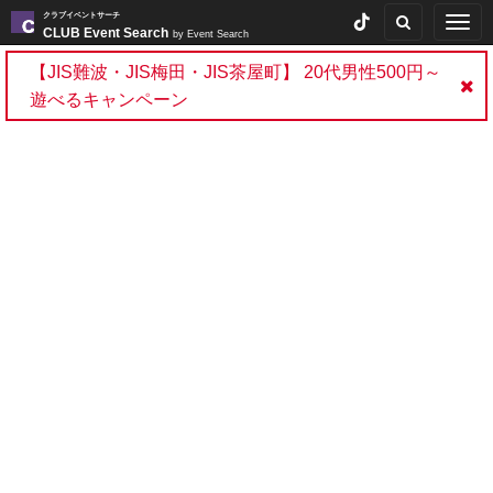
クラブイベントサーチ
Togg
CLUB Event Search
by Event Search
navig
【JIS難波・JIS梅田・JIS茶屋町】 20代男性500円～
遊べるキャンペーン