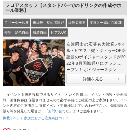
フロアスタッフ【スタンドバーでのドリンクの作成やホ
ール業務】
フリーター歓迎
未経験・初心者歓迎
経験者優遇
友達と一緒に応募OK
髪型・髪色自由
服装自由
ピアスOK
友達同士の応募も大歓迎♪ネイ
ル・ピアス・髭・タトゥーOK◎
話題のボイジャースタンドが20
22年8月国際通りにグランドオ
ープン！ ボイジャースタン...
詳細を見る
「イベントを無料投稿できるサイト」という性質上、イベント内容・企画情
報・画像内容は 保証されませんので必ず事前にご確認の上ご参加下さい。イベ
ント内容のご不明点は 直接イベント主催様にお問い合わせ下さい。掲載情報の
誤り等を発見した場合は、
「お問い合わせ」
よりご連絡下さい。
掲載イベント参加における注意点はコチラ