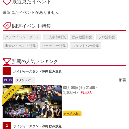
最近見たイベント
最近見たイベントがありません
関連イベント特集
クラブイベントサーチ
一人参加特集
飲み放題特集
ソロ活特集
出会いイベント特集
パーティー特集
スタンドバー特集
那覇の人気ランキング
1
ボイジャースタンド沖縄 飲み放題
那覇
CLUB
スタンドバー
08月08日(土)
21:00～
1,100円～
残50人
クーポンあり
2
ボイジャースタンド沖縄 飲み放題