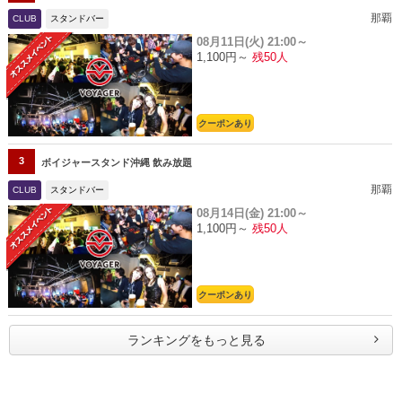
那覇
CLUB
スタンドバー
08月11日(火)
21:00～
1,100円～
残50人
クーポンあり
3
ボイジャースタンド沖縄 飲み放題
那覇
CLUB
スタンドバー
08月14日(金)
21:00～
1,100円～
残50人
クーポンあり
ランキングをもっと見る