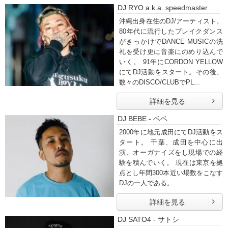
DJ RYO a.k.a. speedmaster
沖縄出身在住のDJ/アーティスト。
80年代に流行したブレイクダンス
がきっかけでDANCE MUSICの洗
礼を受け更に音楽にのめり込んで
いく。 91年にCORDON YELLOW
にてDJ活動をスタート。その後、
数々のDISCO/CLUBでPL...
詳細を見る
DJ BEBE - ベベ
2000年に地元成田にてDJ活動をス
タート。 千葉、成田を中心に出
演、オーガナイズをし現場での経
験を積んでいく。 現在は東京を拠
点とし年間300本近い場数をこなす
DJの一人である。
詳細を見る
DJ SATO4 - サトシ