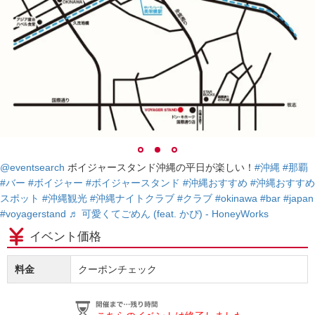
@eventsearch
ボイジャースタンド沖縄の平日が楽しい！
#沖縄
#那覇
#バー
#ボイジャー
#ボイジャースタンド
#沖縄おすすめ
#沖縄おすすめ
スポット
#沖縄観光
#沖縄ナイトクラブ
#クラブ
#okinawa
#bar
#japan
#voyagerstand
♬ 可愛くてごめん (feat. かぴ) - HoneyWorks
イベント価格
料金
クーポンチェック