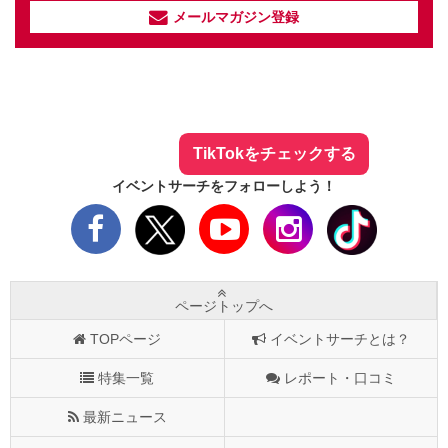
メールマガジン登録
イベントサーチ - TikTok
人気のお店を動画で配信中！
気になる今話題の人気情報も
最新のイベント情報やお得なクーポン
まとめてTikTokでチェックしよう！
TikTokをチェックする
イベントサーチをフォローしよう！
ページトップへ
TOPページ
イベントサーチとは？
特集一覧
レポート・口コミ
最新ニュース