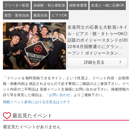
フリーター歓迎
未経験・初心者歓迎
経験者優遇
友達と一緒に応募OK
髪型・髪色自由
服装自由
ピアスOK
友達同士の応募も大歓迎♪ネイ
ル・ピアス・髭・タトゥーOK◎
話題のボイジャースタンドが20
22年8月国際通りにグランドオ
ープン！ ボイジャースタン...
詳細を見る
「イベントを無料投稿できるサイト」という性質上、イベント内容・企画情
報・画像内容は 保証されませんので必ず事前にご確認の上ご参加下さい。イベ
ント内容のご不明点は 直接イベント主催様にお問い合わせ下さい。掲載情報の
誤り等を発見した場合は、
「お問い合わせ」
よりご連絡下さい。
掲載イベント参加における注意点はコチラ
最近見たイベント
最近見たイベントがありません