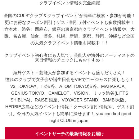
クラブイベント情報を完全網羅
全国のCULB“クラブ＆クラブイベント”が簡単に検索・参加が可能！
更にお得なクーポン割引 ( ゲスト割引 ) 付イベントも多数掲載中！
六本木、渋谷、西麻布、銀座の東京都内クラブイベント情報や、大
阪、名古屋、仙台、博多、札幌、新潟、京都、静岡、沖縄など全国
の人気クラブイベント情報も掲載中！！
クラブイベント初心者にも人気で、芸能人や海外のアーティストの
来日情報のチェックにもおすすめ！
海外ゲスト・芸能人が参加するイベントも盛りだくさん！
憧れのクラブで女子会や誕生日会をVIPでゴージャスに楽しもう！
V2 TOKYOや、TK渋谷、ATOM TOKYO渋谷、MAHARAJA、
GENIUS TOKYO、CAMELOT、VISION、リッツ渋谷(LITTS
SHIBUYA)、RAISE 銀座、VOYAGER STAND、BAMBI大阪、
HERBIE広島などのイベント情報・クーポン割引情報や、ゲスト割
引、今日の人気イベントも簡単に探せます！ you can find good
night CLUB in japan.
イベントサーチの最新情報をお届け