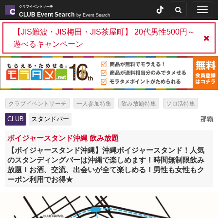
クラブイベントサーチ
Togg
CLUB Event Search
by Event Search
navig
【JIS難波・JIS梅田・JIS茶屋町】 20代男性500円～
遊べるキャンペーン
クラブイベントサーチ
一人参加特集
飲み放題特集
ソロ活特集
出会いイベント特集
パーティー特集
スタンドバー特集
CLUB
スタンドバー
那覇
ボイジャースタンド沖縄 飲み放題
【ボイジャースタンド沖縄】沖縄ボイジャースタンド！人気
のスタンディングバーは沖縄で楽しめます！時間無制限飲み
放題！お酒、交流、出会いが全て楽しめる！男性も女性もク
ーポン利用でお得★