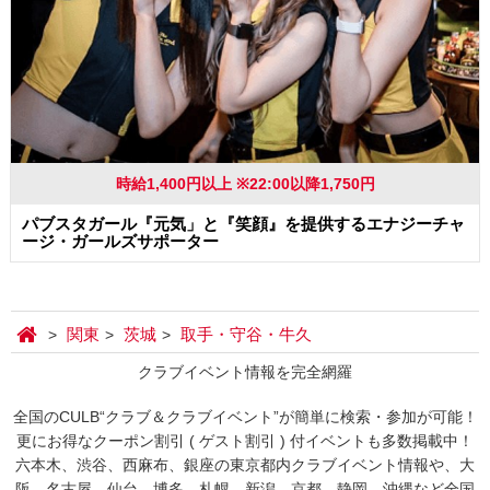
時給1,400円以上 ※22:00以降1,750円
パブスタガール『元気」と『笑顔』を提供するエナジーチャ
ージ・ガールズサポーター
関東
茨城
取手・守谷・牛久
クラブイベント情報を完全網羅
全国のCULB“クラブ＆クラブイベント”が簡単に検索・参加が可能！
更にお得なクーポン割引 ( ゲスト割引 ) 付イベントも多数掲載中！
六本木、渋谷、西麻布、銀座の東京都内クラブイベント情報や、大
阪、名古屋、仙台、博多、札幌、新潟、京都、静岡、沖縄など全国