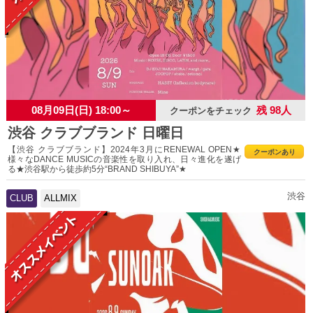
08月09日(日) 18:00～
残 98人
クーポンをチェック
渋谷 クラブブランド 日曜日
【渋谷 クラブブランド】2024年3月にRENEWAL OPEN★
クーポンあり
様々なDANCE MUSICの音楽性を取り入れ、日々進化を遂げ
る★渋谷駅から徒歩約5分“BRAND SHIBUYA”★
渋谷
CLUB
ALLMIX