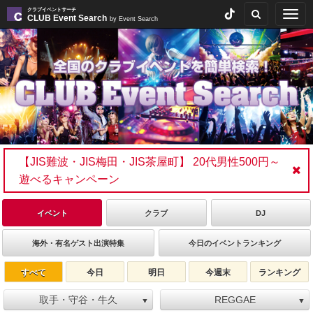
クラブイベントサーチ
Togg
CLUB Event Search
by Event Search
navig
【JIS難波・JIS梅田・JIS茶屋町】 20代男性500円～
遊べるキャンペーン
イベント
クラブ
DJ
海外・有名ゲスト出演特集
今日のイベントランキング
すべて
今日
明日
今週末
ランキング
取手・守谷・牛久
REGGAE
▼
▼