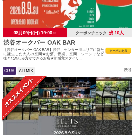
08月09日(日) 19:00～
残 10人
クーポンチェック
渋谷オークバー OAK BAR
【渋谷オークバー OAK BAR】渋谷、センター街エリアに新た
クーポンあり
に誕生した大人の空間★お酒、音楽、空間、シーシャなど
様々な楽しみ方ができるお店★新感覚スタイリ...
渋谷
CLUB
ALLMIX