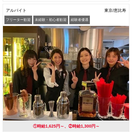
アルバイト
東京/恵比寿
フリーター歓迎
未経験・初心者歓迎
経験者優遇
学歴(中卒・高卒)不問
友達と一緒に応募OK
昇給あり
髪型・髪色自由
ネイルOK
駅から徒歩5分以内
まかない・食事補助
社員登用あり
①時給1,625円～、②時給1,300円～