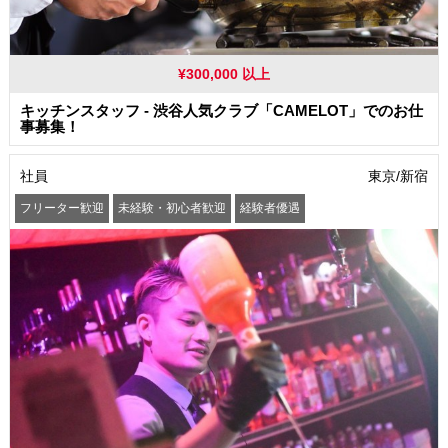
¥300,000 以上
キッチンスタッフ - 渋谷人気クラブ「CAMELOT」でのお仕
事募集！
社員
東京/新宿
フリーター歓迎
未経験・初心者歓迎
経験者優遇
学歴(中卒・高卒)不問
友達と一緒に応募OK
髪型・髪色自由
ピアスOK
ネイルOK
駅から徒歩5分以内
社会保険制度あり