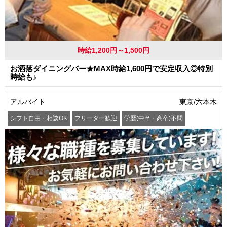
時給1,200円～1,500円
お洒落ダイニングバー★MAX時給1,600円で安定収入◎特別
時給も♪
アルバイト
東京/六本木
シフト自由・相談OK
フリーター歓迎
学歴(中卒・高卒)不問
髪型・髪色自由
交通費支給