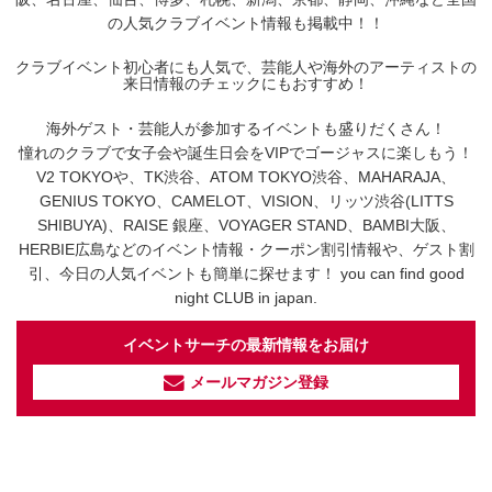
の人気クラブイベント情報も掲載中！！
クラブイベント初心者にも人気で、芸能人や海外のアーティストの
来日情報のチェックにもおすすめ！
海外ゲスト・芸能人が参加するイベントも盛りだくさん！
憧れのクラブで女子会や誕生日会をVIPでゴージャスに楽しもう！
V2 TOKYOや、TK渋谷、ATOM TOKYO渋谷、MAHARAJA、
GENIUS TOKYO、CAMELOT、VISION、リッツ渋谷(LITTS
SHIBUYA)、RAISE 銀座、VOYAGER STAND、BAMBI大阪、
HERBIE広島などのイベント情報・クーポン割引情報や、ゲスト割
引、今日の人気イベントも簡単に探せます！ you can find good
night CLUB in japan.
イベントサーチの最新情報をお届け
メールマガジン登録
イベントサーチ - TikTok
人気のお店を動画で配信中！
気になる今話題の人気情報も
最新のイベント情報やお得なクーポン
まとめてTikTokでチェックしよう！