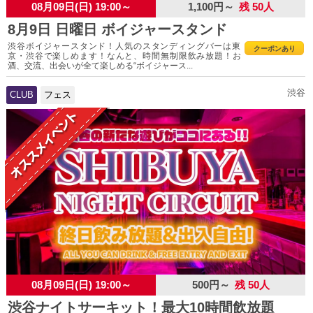
08月09日(日) 19:00～
1,100円～
残 50人
8月9日 日曜日 ボイジャースタンド
渋谷ボイジャースタンド！人気のスタンディングバーは東
クーポンあり
京・渋谷で楽しめます！なんと、時間無制限飲み放題！お
酒、交流、出会いが全て楽しめる“ボイジャース...
渋谷
CLUB
フェス
08月09日(日) 19:00～
500円～
残 50人
渋谷ナイトサーキット！最大10時間飲放題