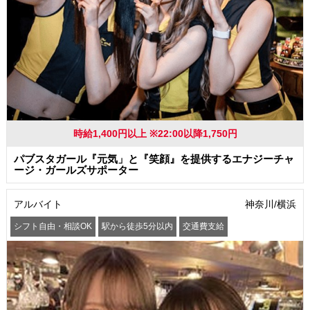
時給1,400円以上 ※22:00以降1,750円
パブスタガール『元気」と『笑顔』を提供するエナジーチャ
ージ・ガールズサポーター
アルバイト
神奈川/横浜
シフト自由・相談OK
駅から徒歩5分以内
交通費支給