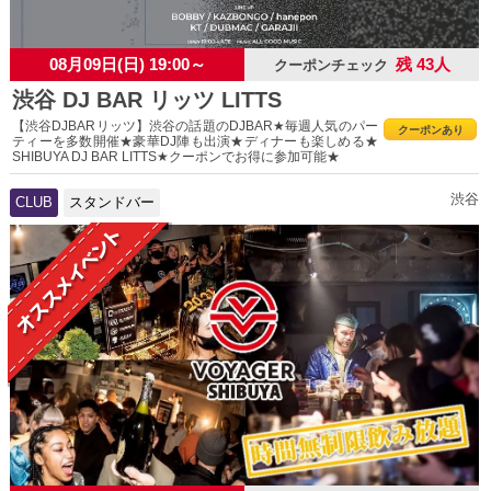
08月09日(日) 19:00～
残 43人
クーポンチェック
渋谷 DJ BAR リッツ LITTS
【渋谷DJBARリッツ】渋谷の話題のDJBAR★毎週人気のパー
クーポンあり
ティーを多数開催★豪華DJ陣も出演★ディナーも楽しめる★
SHIBUYA DJ BAR LITTS★クーポンでお得に参加可能★
渋谷
CLUB
スタンドバー