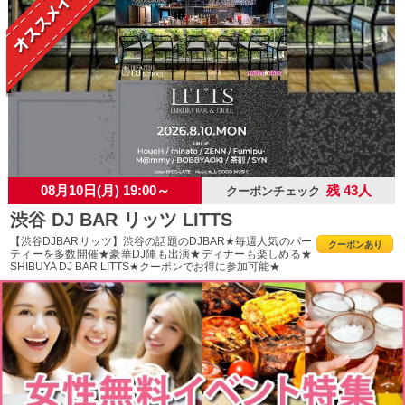
08月10日(月) 19:00～
残 43人
クーポンチェック
渋谷 DJ BAR リッツ LITTS
【渋谷DJBARリッツ】渋谷の話題のDJBAR★毎週人気のパー
クーポンあり
ティーを多数開催★豪華DJ陣も出演★ディナーも楽しめる★
SHIBUYA DJ BAR LITTS★クーポンでお得に参加可能★