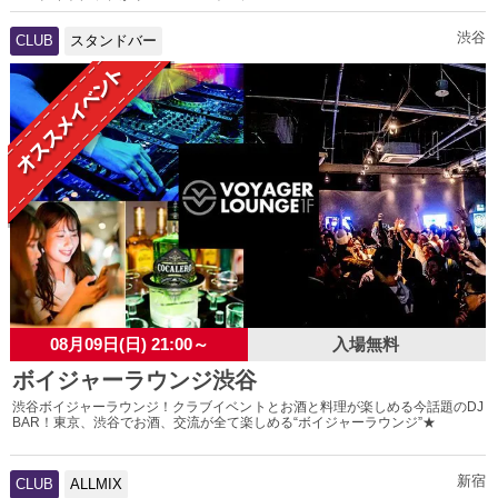
渋谷
CLUB
スタンドバー
08月09日(日) 21:00～
入場無料
ボイジャーラウンジ渋谷
渋谷ボイジャーラウンジ！クラブイベントとお酒と料理が楽しめる今話題のDJ
BAR！東京、渋谷でお酒、交流が全て楽しめる“ボイジャーラウンジ”★
新宿
CLUB
ALLMIX