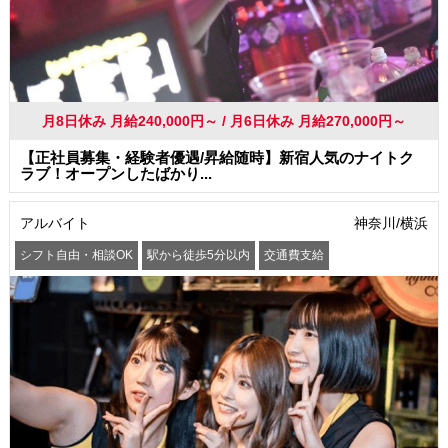
月8日休み 月給240,000円～ / 月6日休み 月給270,000円～
【正社員募集・経験者優遇/昇給随時】新宿人気のナイトク
ラブ！オープンしたばかり...
アルバイト
神奈川/横浜
シフト自由・相談OK
駅から徒歩5分以内
交通費支給