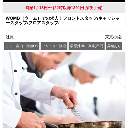
時給1,113円〜 (22時以降1391円 深夜手当)
WOMB（ウーム）での求人！フロントスタッフ/キャッシャ
ースタッフ/フロアスタッフ/...
社員
東京/渋谷
シフト自由・相談OK
フリーター歓迎
学歴(中卒・高卒)不問
昇給あり
髪型・髪色自由
服装自由
交通費支給
社員登用あり