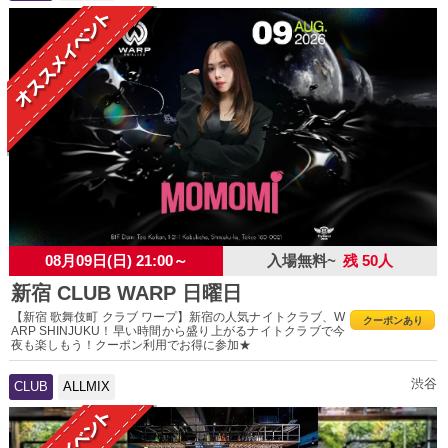
08月09日(日) 21:00～
入場無料~
残 50人
新宿 CLUB WARP 日曜日
【新宿 歌舞伎町 クラブ ワープ】新宿の人気ナイトクラブ、W
クーポンあり
ARP SHINJUKU！早い時間から盛り上がるナイトクラブで今
夜も楽しもう！クーポン利用でお得に参加★
渋谷
CLUB
ALLMIX