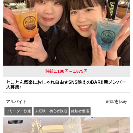
時給1,100円～1,875円
とことん気楽におしゃれ自由★SNS映えのBAR!!新メンバー
大募集♪
アルバイト
東京/恵比寿
フリーター歓迎
未経験・初心者歓迎
経験者優遇
学歴(中卒・高卒)不問
友達と一緒に応募OK
昇給あり
髪型・髪色自由
ピアスOK
ネイルOK
駅から徒歩5分以内
オープニングスタッフ