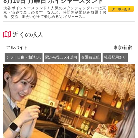
8月10日 月曜日 ボイジャースタンド
渋谷ボイジャースタンド！人気のスタンディングバーは東
クーポンあり
京・渋谷で楽しめます！なんと、時間無制限飲み放題！お
酒、交流、出会いが全て楽しめる“ボイジャース...
近くの求人
アルバイト
東京/新宿
シフト自由・相談OK
駅から徒歩5分以内
交通費支給
社員登用あり