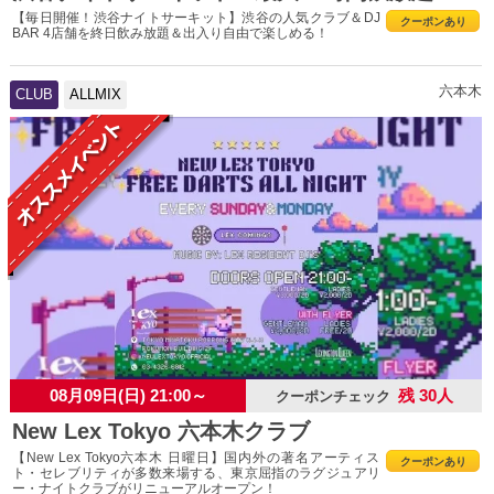
【毎日開催！渋谷ナイトサーキット】渋谷の人気クラブ＆DJ
クーポンあり
BAR 4店舗を終日飲み放題＆出入り自由で楽しめる！
六本木
CLUB
ALLMIX
08月09日(日) 21:00～
残 30人
クーポンチェック
New Lex Tokyo 六本木クラブ
【New Lex Tokyo六本木 日曜日】国内外の著名アーティス
クーポンあり
ト・セレブリティが多数来場する、東京屈指のラグジュアリ
ー・ナイトクラブがリニューアルオープン！