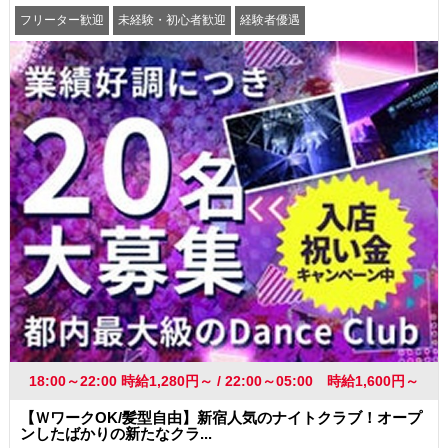
フリーター歓迎
未経験・初心者歓迎
経験者優遇
学歴(中卒・高卒)不問
友達と一緒に応募OK
昇給あり
高収入・高額・高給
髪型・髪色自由
ネイルOK
駅から徒歩5分以内
社員登用あり
18:00～22:00 時給1,280円～ / 22:00～05:00 時給1,600円～
【ＷワークOK/髪型自由】新宿人気のナイトクラブ！オープ
ンしたばかりの新たなクラ...