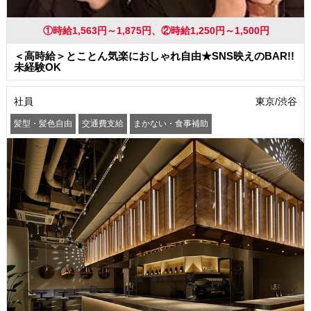
①時給1,563円～1,875円、②時給1,250円～1,500円
＜高時給＞とことん気楽におしゃれ自由★SNS映えのBAR!!
未経験OK
社員
東京/渋谷
髪型・髪色自由
交通費支給
まかない・食事補助