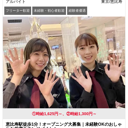
アルバイト
東京/恵比寿
フリーター歓迎
未経験・初心者歓迎
経験者優遇
学歴(中卒・高卒)不問
友達と一緒に応募OK
昇給あり
髪型・髪色自由
ピアスOK
ネイルOK
駅から徒歩5分以内
オープニングスタッフ
①時給1,625円～、②時給1,300円～
恵比寿駅徒歩1分！オープニング大募集｜未経験OKのおしゃ