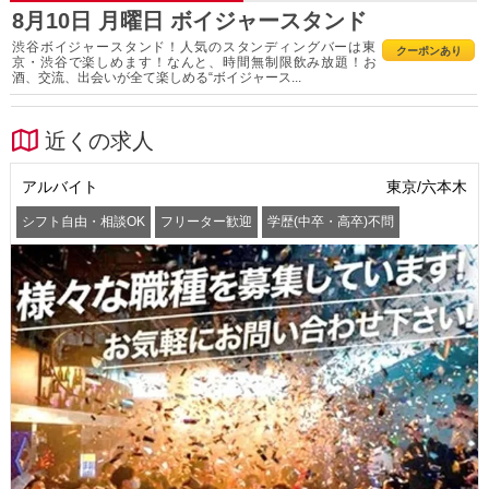
8月10日 月曜日 ボイジャースタンド
渋谷ボイジャースタンド！人気のスタンディングバーは東
クーポンあり
京・渋谷で楽しめます！なんと、時間無制限飲み放題！お
酒、交流、出会いが全て楽しめる“ボイジャース...
近くの求人
アルバイト
東京/六本木
シフト自由・相談OK
フリーター歓迎
学歴(中卒・高卒)不問
髪型・髪色自由
交通費支給