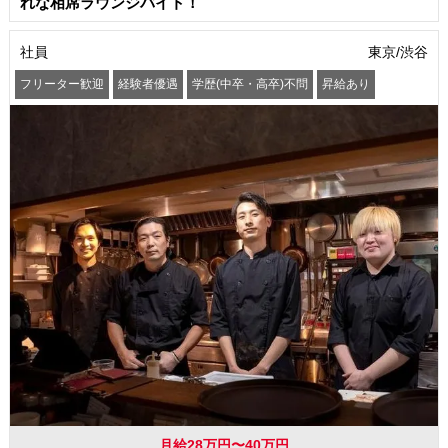
れな相席ラウンジバイト！
社員
東京/渋谷
フリーター歓迎
経験者優遇
学歴(中卒・高卒)不問
昇給あり
髪型・髪色自由
ピアスOK
車通勤OK
バイク通勤OK
交通費支給
社会保険制度あり
まかない・食事補助
月給28万円〜40万円