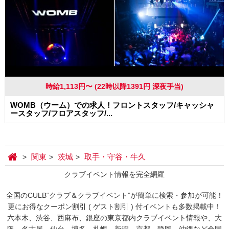
時給1,113円〜 (22時以降1391円 深夜手当)
WOMB（ウーム）での求人！フロントスタッフ/キャッシャ
ースタッフ/フロアスタッフ/...
関東
茨城
取手・守谷・牛久
クラブイベント情報を完全網羅
全国のCULB“クラブ＆クラブイベント”が簡単に検索・参加が可能！
更にお得なクーポン割引 ( ゲスト割引 ) 付イベントも多数掲載中！
六本木、渋谷、西麻布、銀座の東京都内クラブイベント情報や、大
阪、名古屋、仙台、博多、札幌、新潟、京都、静岡、沖縄など全国