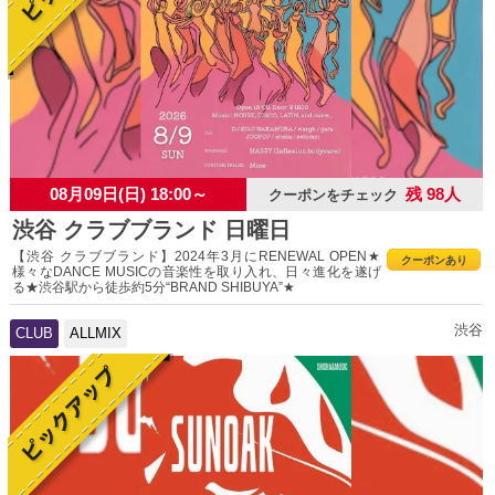
08月09日(日) 18:00～
残 98人
クーポンをチェック
渋谷 クラブブランド 日曜日
【渋谷 クラブブランド】2024年3月にRENEWAL OPEN★
クーポンあり
様々なDANCE MUSICの音楽性を取り入れ、日々進化を遂げ
る★渋谷駅から徒歩約5分“BRAND SHIBUYA”★
渋谷
CLUB
ALLMIX