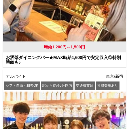
時給1,200円～1,500円
お洒落ダイニングバー★MAX時給1,600円で安定収入◎特別
時給も♪
アルバイト
東京/新宿
シフト自由・相談OK
駅から徒歩5分以内
交通費支給
社員登用あり