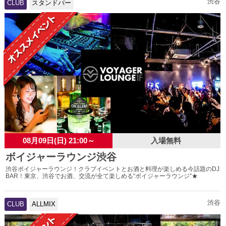
渋谷
CLUB
スタンドバー
08月09日(日) 21:00～
入場無料
ボイジャーラウンジ渋谷
渋谷ボイジャーラウンジ！クラブイベントとお酒と料理が楽しめる今話題のDJ
BAR！東京、渋谷でお酒、交流が全て楽しめる“ボイジャーラウンジ”★
渋谷
CLUB
ALLMIX