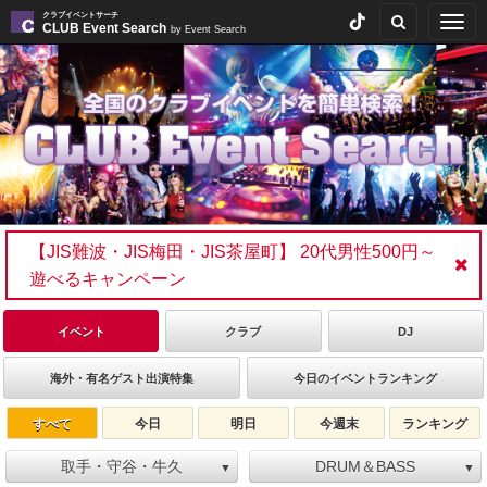
クラブイベントサーチ
Togg
CLUB Event Search
by Event Search
navig
【JIS難波・JIS梅田・JIS茶屋町】 20代男性500円～
遊べるキャンペーン
イベント
クラブ
DJ
海外・有名ゲスト出演特集
今日のイベントランキング
すべて
今日
明日
今週末
ランキング
取手・守谷・牛久
DRUM＆BASS
▼
▼