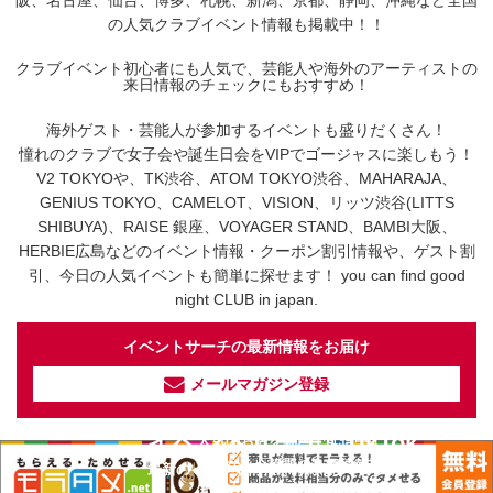
の人気クラブイベント情報も掲載中！！
クラブイベント初心者にも人気で、芸能人や海外のアーティストの
来日情報のチェックにもおすすめ！
海外ゲスト・芸能人が参加するイベントも盛りだくさん！
憧れのクラブで女子会や誕生日会をVIPでゴージャスに楽しもう！
V2 TOKYOや、TK渋谷、ATOM TOKYO渋谷、MAHARAJA、
GENIUS TOKYO、CAMELOT、VISION、リッツ渋谷(LITTS
SHIBUYA)、RAISE 銀座、VOYAGER STAND、BAMBI大阪、
HERBIE広島などのイベント情報・クーポン割引情報や、ゲスト割
引、今日の人気イベントも簡単に探せます！ you can find good
night CLUB in japan.
イベントサーチの最新情報をお届け
メールマガジン登録
イベントサーチ - TikTok
人気のお店を動画で配信中！
気になる今話題の人気情報も
最新のイベント情報やお得なクーポン
まとめてTikTokでチェックしよう！