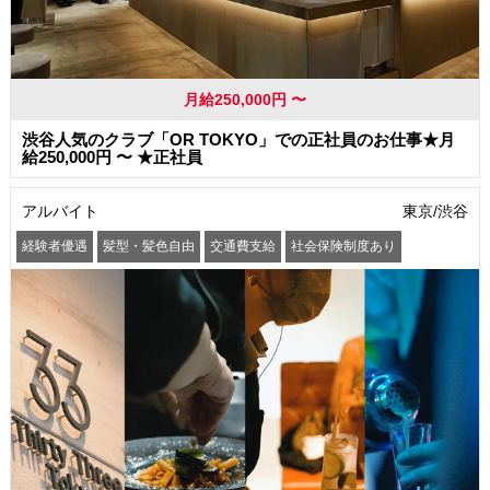
月給250,000円 〜
渋谷人気のクラブ「OR TOKYO」での正社員のお仕事★月
給250,000円 〜 ★正社員
アルバイト
東京/渋谷
経験者優遇
髪型・髪色自由
交通費支給
社会保険制度あり