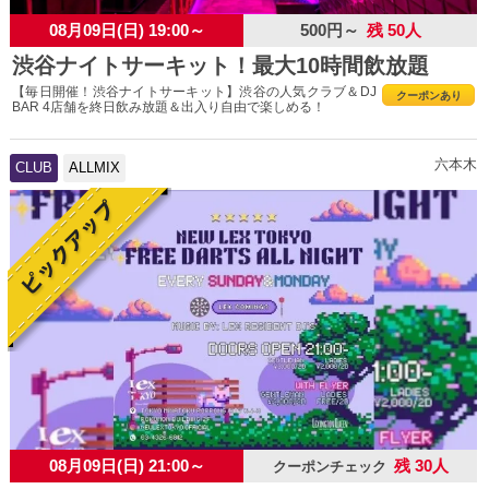
08月09日(日) 19:00～
500円～
残 50人
渋谷ナイトサーキット！最大10時間飲放題
【毎日開催！渋谷ナイトサーキット】渋谷の人気クラブ＆DJ
クーポンあり
BAR 4店舗を終日飲み放題＆出入り自由で楽しめる！
六本木
CLUB
ALLMIX
08月09日(日) 21:00～
残 30人
クーポンチェック