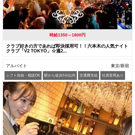
時給1350～1800円
クラブ好きの方であれば即決採用可！！六本木の人気ナイト
クラブ「V2 TOKYO」☆週2...
アルバイト
東京/新宿
シフト自由・相談OK
駅から徒歩5分以内
交通費支給
社員登用あり