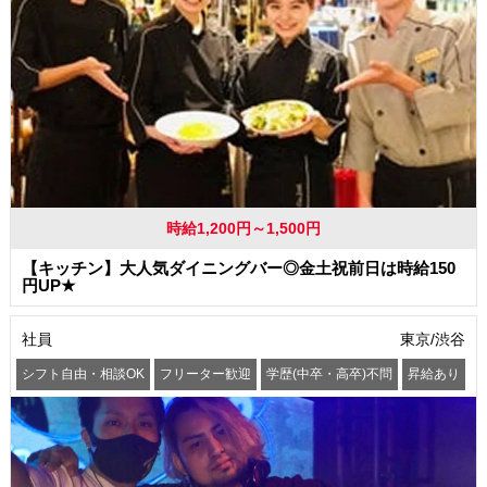
時給1,200円～1,500円
【キッチン】大人気ダイニングバー◎金土祝前日は時給150
円UP★
社員
東京/渋谷
シフト自由・相談OK
フリーター歓迎
学歴(中卒・高卒)不問
昇給あり
髪型・髪色自由
服装自由
交通費支給
社員登用あり