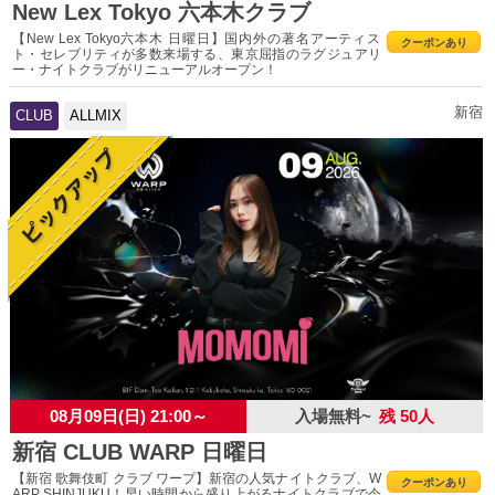
New Lex Tokyo 六本木クラブ
【New Lex Tokyo六本木 日曜日】国内外の著名アーティス
クーポンあり
ト・セレブリティが多数来場する、東京屈指のラグジュアリ
ー・ナイトクラブがリニューアルオープン！
新宿
CLUB
ALLMIX
08月09日(日) 21:00～
入場無料~
残 50人
新宿 CLUB WARP 日曜日
【新宿 歌舞伎町 クラブ ワープ】新宿の人気ナイトクラブ、W
クーポンあり
ARP SHINJUKU！早い時間から盛り上がるナイトクラブで今