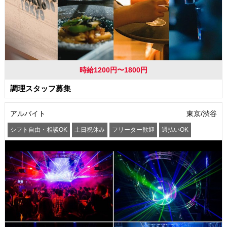
時給1200円〜1800円
調理スタッフ募集
アルバイト
東京/渋谷
シフト自由・相談OK
土日祝休み
フリーター歓迎
週払いOK
服装自由
まかない・食事補助