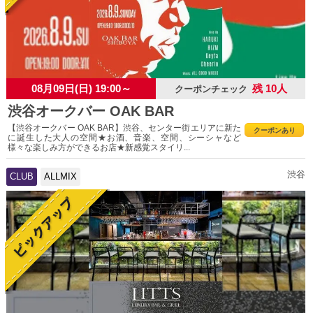
08月09日(日) 19:00～
残 10人
クーポンチェック
渋谷オークバー OAK BAR
【渋谷オークバー OAK BAR】渋谷、センター街エリアに新た
クーポンあり
に誕生した大人の空間★お酒、音楽、空間、シーシャなど
様々な楽しみ方ができるお店★新感覚スタイリ...
渋谷
CLUB
ALLMIX