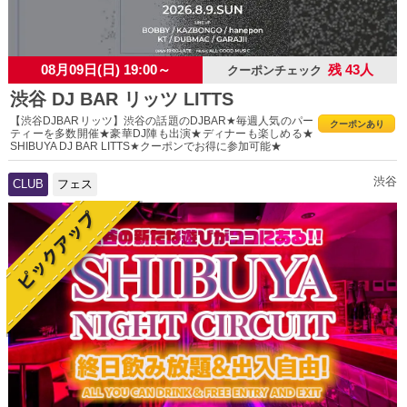
08月09日(日) 19:00～
残 43人
クーポンチェック
渋谷 DJ BAR リッツ LITTS
【渋谷DJBARリッツ】渋谷の話題のDJBAR★毎週人気のパー
クーポンあり
ティーを多数開催★豪華DJ陣も出演★ディナーも楽しめる★
SHIBUYA DJ BAR LITTS★クーポンでお得に参加可能★
渋谷
CLUB
フェス