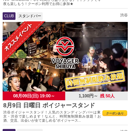
夜も楽しもう！クーポン利用でお得に参加★
渋谷
CLUB
スタンドバー
08月09日(日) 19:00～
1,100円～
残 50人
8月9日 日曜日 ボイジャースタンド
渋谷ボイジャースタンド！人気のスタンディングバーは東
クーポンあり
京・渋谷で楽しめます！なんと、時間無制限飲み放題！お
酒、交流、出会いが全て楽しめる“ボイジャース...