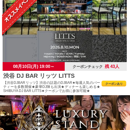
08月10日(月) 19:00～
残 43人
クーポンチェック
渋谷 DJ BAR リッツ LITTS
【渋谷DJBARリッツ】渋谷の話題のDJBAR★毎週人気のパー
クーポンあり
ティーを多数開催★豪華DJ陣も出演★ディナーも楽しめる★
SHIBUYA DJ BAR LITTS★クーポンでお得に参加可能★