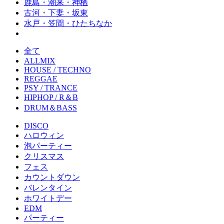
鹿島・潮来・神栖
古河・下妻・坂東
水戸・笠間・ひたちなか
全て
ALLMIX
HOUSE / TECHNO
REGGAE
PSY / TRANCE
HIPHOP / R＆B
DRUM＆BASS
DISCO
ハロウィン
泡パーティー
クリスマス
フェス
カウントダウン
バレンタイン
ホワイトデー
EDM
パーティー