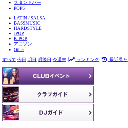
スタンドバー
POPS
LATIN / SALSA
BASSMUSIC
HARDSTYLE
JPOP
K-POP
アニソン
Other
すべて
今日
明日
明後日
今週末
ランキング
最近見た