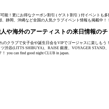
が可能！更にお得なクーポン割引 ( ゲスト割引 ) 付イベント
都、静岡、沖縄など全国の人気クラブイベント情報も掲載中！
能人や海外のアーティストの来日情報のチ
クラブで女子会や誕生日会をVIPでゴージャスに楽しもう！ V2 
リッツ渋谷(LITTS SHIBUYA)、RAISE 銀座、VOYAGER 
d good night CLUB in japan.