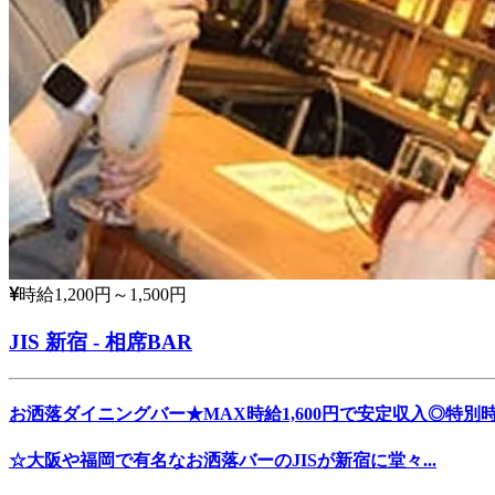
時給1,200円～1,500円
JIS 新宿 - 相席BAR
お洒落ダイニングバー★MAX時給1,600円で安定収入◎特別
☆大阪や福岡で有名なお洒落バーのJISが新宿に堂々...