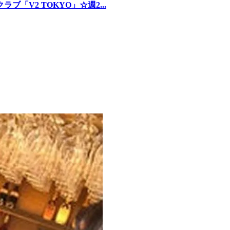
V2 TOKYO」☆週2...