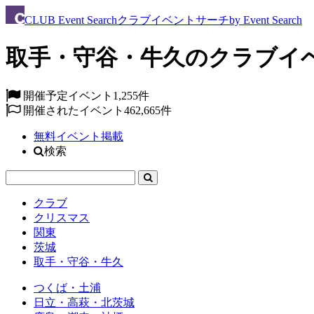
CLUB
Event Search
クラブイベントサーチ
by Event Search
取手・守谷・牛久のクラブイ
開催予定イベント
1,255件
開催されたイベント
462,665件
無料イベント掲載
検索
クラブ
クリスマス
関東
茨城
取手・守谷・牛久
つくば・土浦
日立・高萩・北茨城