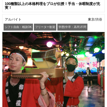
100種類以上の本格料理をプロが伝授！手当・休暇制度が充
実！
アルバイト
東京/渋谷
シフト自由・相談OK
フリーター歓迎
学歴(中卒・高卒)不問
髪型・髪色自由
服装自由
交通費支給