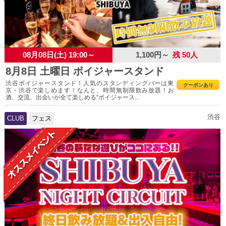
08月08日(土) 19:00～
1,100円～
残 50人
8月8日 土曜日 ボイジャースタンド
渋谷ボイジャースタンド！人気のスタンディングバーは東
クーポンあり
京・渋谷で楽しめます！なんと、時間無制限飲み放題！お
酒、交流、出会いが全て楽しめる“ボイジャース...
渋谷
CLUB
フェス