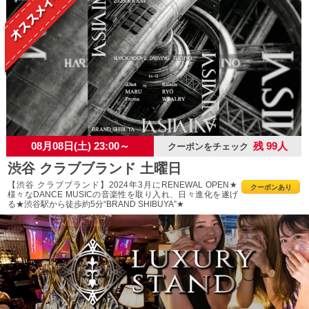
08月08日(土) 23:00～
残 99人
クーポンをチェック
渋谷 クラブブランド 土曜日
【渋谷 クラブブランド】2024年3月にRENEWAL OPEN★
クーポンあり
様々なDANCE MUSICの音楽性を取り入れ、日々進化を遂げ
る★渋谷駅から徒歩約5分“BRAND SHIBUYA”★