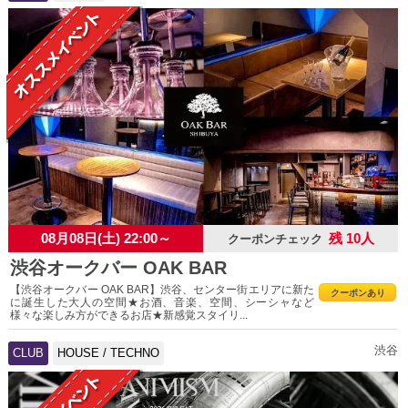
08月08日(土) 22:00～
残 10人
クーポンチェック
渋谷オークバー OAK BAR
【渋谷オークバー OAK BAR】渋谷、センター街エリアに新た
クーポンあり
に誕生した大人の空間★お酒、音楽、空間、シーシャなど
様々な楽しみ方ができるお店★新感覚スタイリ...
渋谷
CLUB
HOUSE / TECHNO