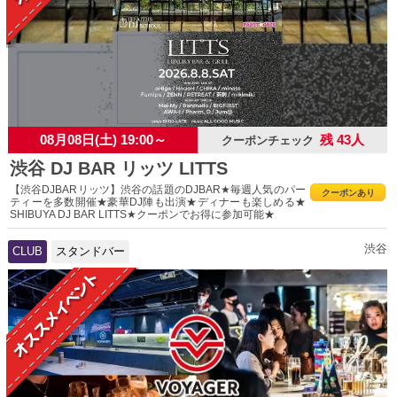
08月08日(土) 19:00～
残 43人
クーポンチェック
渋谷 DJ BAR リッツ LITTS
【渋谷DJBARリッツ】渋谷の話題のDJBAR★毎週人気のパー
クーポンあり
ティーを多数開催★豪華DJ陣も出演★ディナーも楽しめる★
SHIBUYA DJ BAR LITTS★クーポンでお得に参加可能★
渋谷
CLUB
スタンドバー