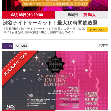
08月08日(土) 19:00～
500円～
残 50人
渋谷ナイトサーキット！最大10時間飲放題
【毎日開催！渋谷ナイトサーキット】渋谷の人気クラブ＆DJ
クーポンあり
BAR 4店舗を終日飲み放題＆出入り自由で楽しめる！
六本木
CLUB
ALLMIX