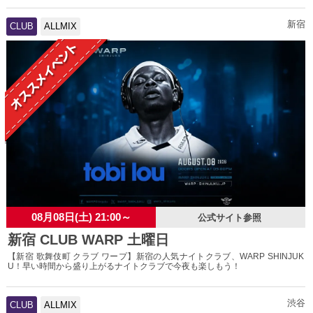
新宿
CLUB
ALLMIX
08月08日(土) 21:00～
公式サイト参照
新宿 CLUB WARP 土曜日
【新宿 歌舞伎町 クラブ ワープ】新宿の人気ナイトクラブ、WARP SHINJUK
U！早い時間から盛り上がるナイトクラブで今夜も楽しもう！
渋谷
CLUB
ALLMIX