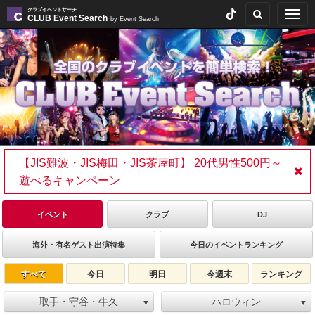
クラブイベントサーチ
Togg
CLUB Event Search
by Event Search
navig
【JIS難波・JIS梅田・JIS茶屋町】 20代男性500円～
遊べるキャンペーン
イベント
クラブ
DJ
海外・有名ゲスト出演特集
今日のイベントランキング
すべて
今日
明日
今週末
ランキング
取手・守谷・牛久
ハロウィン
▼
▼