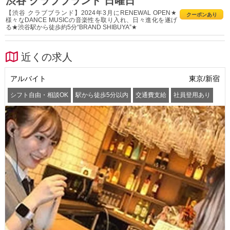
渋谷 クラブブランド 日曜日
【渋谷 クラブブランド】2024年3月にRENEWAL OPEN★
クーポンあり
様々なDANCE MUSICの音楽性を取り入れ、日々進化を遂げ
る★渋谷駅から徒歩約5分“BRAND SHIBUYA”★
近くの求人
アルバイト
東京/新宿
シフト自由・相談OK
駅から徒歩5分以内
交通費支給
社員登用あり