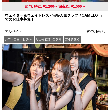
給与: 時給: ¥1,200〜 深夜給: ¥1,500〜
ウェイター＆ウェイトレス - 渋谷人気クラブ「CAMELOT」
でのお仕事募集！
アルバイト
神奈川/横浜
シフト自由・相談OK
駅から徒歩5分以内
交通費支給