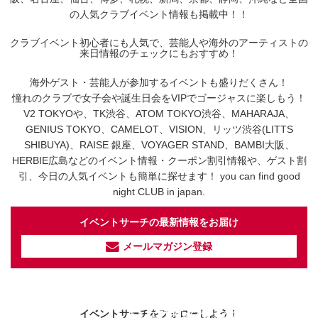
の人気クラブイベント情報も掲載中！！
クラブイベント初心者にも人気で、芸能人や海外のアーティストの
来日情報のチェックにもおすすめ！
海外ゲスト・芸能人が参加するイベントも盛りだくさん！
憧れのクラブで女子会や誕生日会をVIPでゴージャスに楽しもう！
V2 TOKYOや、TK渋谷、ATOM TOKYO渋谷、MAHARAJA、
GENIUS TOKYO、CAMELOT、VISION、リッツ渋谷(LITTS
SHIBUYA)、RAISE 銀座、VOYAGER STAND、BAMBI大阪、
HERBIE広島などのイベント情報・クーポン割引情報や、ゲスト割
引、今日の人気イベントも簡単に探せます！ you can find good
night CLUB in japan.
イベントサーチの最新情報をお届け
メールマガジン登録
イベントサーチ - TikTok
人気のお店を動画で配信中！
気になる今話題の人気情報も
最新のイベント情報やお得なクーポン
イベントサーチをフォローしよう！
まとめてTikTokでチェックしよう！