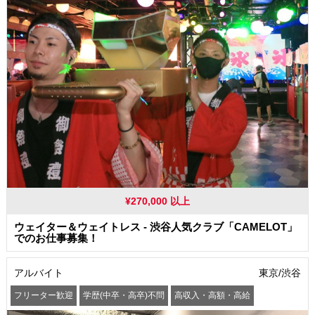
¥270,000 以上
ウェイター＆ウェイトレス - 渋谷人気クラブ「CAMELOT」
でのお仕事募集！
アルバイト
東京/渋谷
フリーター歓迎
学歴(中卒・高卒)不問
高収入・高額・高給