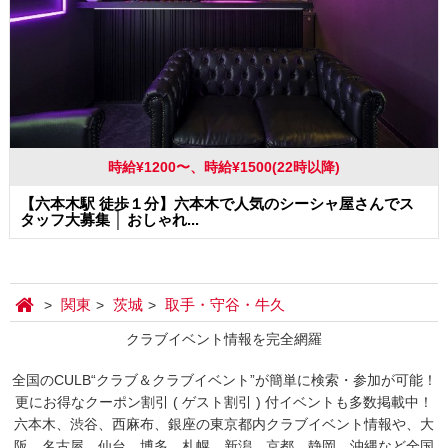
時給¥1200〜、時給¥1500(22時以降)
【六本木駅 徒歩１分】六本木で人気のシーシャ屋さんでス
タッフ大募集 │ おしゃれ...
関東
茨城
取手・守谷・牛久
クラブイベント情報を完全網羅
全国のCULB“クラブ＆クラブイベント”が簡単に検索・参加が可能！
更にお得なクーポン割引 ( ゲスト割引 ) 付イベントも多数掲載中！
六本木、渋谷、西麻布、銀座の東京都内クラブイベント情報や、大
阪、名古屋、仙台、博多、札幌、新潟、京都、静岡、沖縄など全国