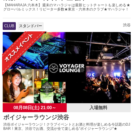
【MAHARAJA 六本木】週末のマハラジャは最新ヒットチャートも楽しめる★
グローバルミックス！リピーター多数★東京・六本木のクラブ★マハラジャ！
渋谷
CLUB
スタンドバー
08月08日(土) 21:00～
入場無料
ボイジャーラウンジ渋谷
渋谷ボイジャーラウンジ！クラブイベントとお酒と料理が楽しめる今話題のDJ
BAR！東京、渋谷でお酒、交流が全て楽しめる“ボイジャーラウンジ”★