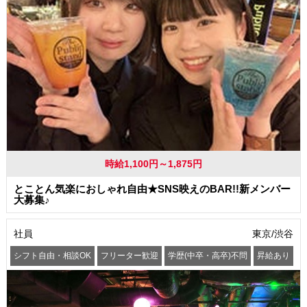
時給1,100円～1,875円
とことん気楽におしゃれ自由★SNS映えのBAR!!新メンバー
大募集♪
社員
東京/渋谷
シフト自由・相談OK
フリーター歓迎
学歴(中卒・高卒)不問
昇給あり
髪型・髪色自由
服装自由
交通費支給
社員登用あり