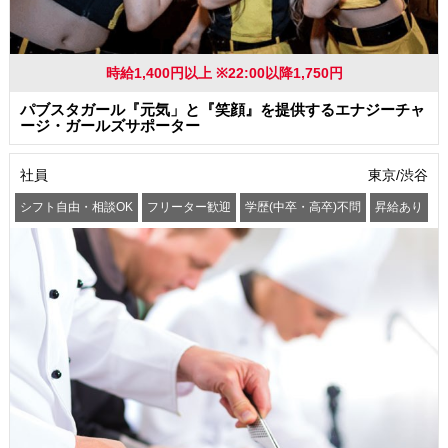
時給1,400円以上 ※22:00以降1,750円
パブスタガール『元気」と『笑顔』を提供するエナジーチャ
ージ・ガールズサポーター
社員
東京/渋谷
シフト自由・相談OK
フリーター歓迎
学歴(中卒・高卒)不問
昇給あり
髪型・髪色自由
服装自由
交通費支給
社員登用あり