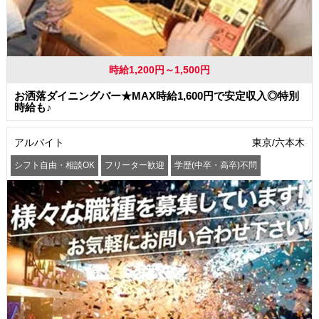
時給1,200円～1,500円
お洒落ダイニングバー★MAX時給1,600円で安定収入◎特別
時給も♪
アルバイト
東京/六本木
シフト自由・相談OK
フリーター歓迎
学歴(中卒・高卒)不問
髪型・髪色自由
交通費支給