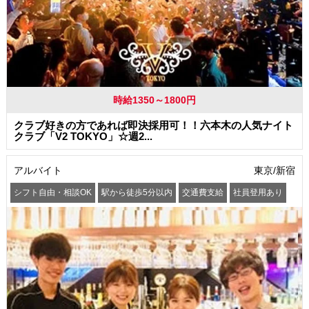
時給1350～1800円
クラブ好きの方であれば即決採用可！！六本木の人気ナイト
クラブ「V2 TOKYO」☆週2...
アルバイト
東京/新宿
シフト自由・相談OK
駅から徒歩5分以内
交通費支給
社員登用あり