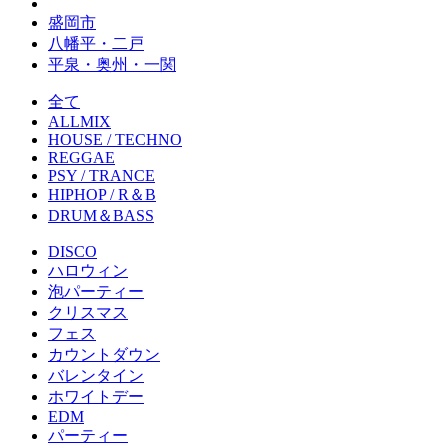
盛岡市
八幡平・二戸
平泉・奥州・一関
全て
ALLMIX
HOUSE / TECHNO
REGGAE
PSY / TRANCE
HIPHOP / R＆B
DRUM＆BASS
DISCO
ハロウィン
泡パーティー
クリスマス
フェス
カウントダウン
バレンタイン
ホワイトデー
EDM
パーティー