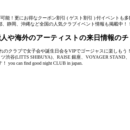
が可能！更にお得なクーポン割引 ( ゲスト割引 ) 付イベント
都、静岡、沖縄など全国の人気クラブイベント情報も掲載中！
能人や海外のアーティストの来日情報のチ
クラブで女子会や誕生日会をVIPでゴージャスに楽しもう！ V2 
リッツ渋谷(LITTS SHIBUYA)、RAISE 銀座、VOYAGER 
d good night CLUB in japan.