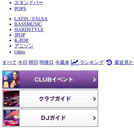
スタンドバー
POPS
LATIN / SALSA
BASSMUSIC
HARDSTYLE
JPOP
K-POP
アニソン
Other
すべて
今日
明日
明後日
今週末
ランキング
最近見た