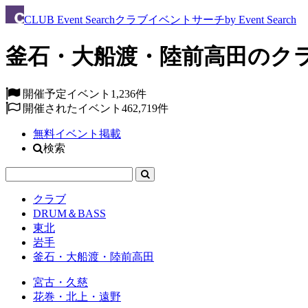
CLUB
Event Search
クラブイベントサーチ
by Event Search
釜石・大船渡・陸前高田のク
開催予定イベント
1,236件
開催されたイベント
462,719件
無料イベント掲載
検索
クラブ
DRUM＆BASS
東北
岩手
釜石・大船渡・陸前高田
宮古・久慈
花巻・北上・遠野