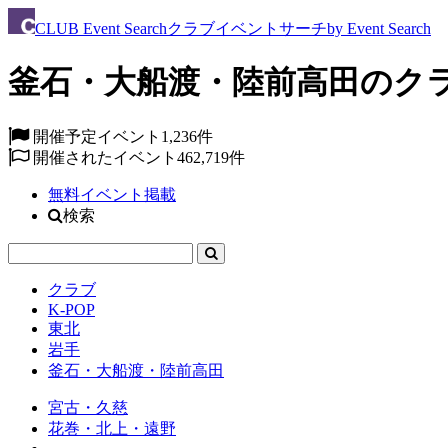
CLUB
Event Search
クラブイベントサーチ
by Event Search
釜石・大船渡・陸前高田のク
開催予定イベント
1,236件
開催されたイベント
462,719件
無料イベント掲載
検索
クラブ
K-POP
東北
岩手
釜石・大船渡・陸前高田
宮古・久慈
花巻・北上・遠野