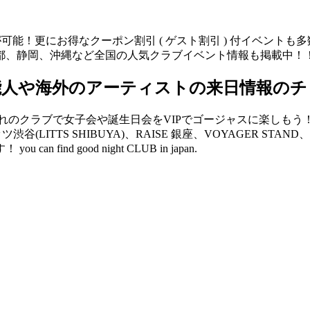
が可能！更にお得なクーポン割引 ( ゲスト割引 ) 付イベント
都、静岡、沖縄など全国の人気クラブイベント情報も掲載中！
能人や海外のアーティストの来日情報のチ
クラブで女子会や誕生日会をVIPでゴージャスに楽しもう！ V2 
リッツ渋谷(LITTS SHIBUYA)、RAISE 銀座、VOYAGER 
d good night CLUB in japan.