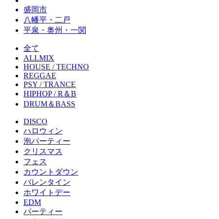
盛岡市
八幡平・二戸
平泉・奥州・一関
全て
ALLMIX
HOUSE / TECHNO
REGGAE
PSY / TRANCE
HIPHOP / R＆B
DRUM＆BASS
DISCO
ハロウィン
泡パーティー
クリスマス
フェス
カウントダウン
バレンタイン
ホワイトデー
EDM
パーティー