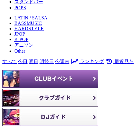
スタンドバー
POPS
LATIN / SALSA
BASSMUSIC
HARDSTYLE
JPOP
K-POP
アニソン
Other
すべて
今日
明日
明後日
今週末
ランキング
最近見た