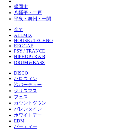
盛岡市
八幡平・二戸
平泉・奥州・一関
全て
ALLMIX
HOUSE / TECHNO
REGGAE
PSY / TRANCE
HIPHOP / R＆B
DRUM＆BASS
DISCO
ハロウィン
泡パーティー
クリスマス
フェス
カウントダウン
バレンタイン
ホワイトデー
EDM
パーティー