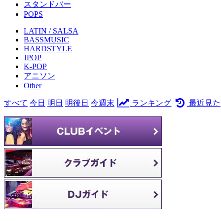
スタンドバー
POPS
LATIN / SALSA
BASSMUSIC
HARDSTYLE
JPOP
K-POP
アニソン
Other
すべて
今日
明日
明後日
今週末
ランキング
最近見た