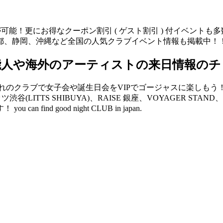
が可能！更にお得なクーポン割引 ( ゲスト割引 ) 付イベント
都、静岡、沖縄など全国の人気クラブイベント情報も掲載中！
能人や海外のアーティストの来日情報のチ
クラブで女子会や誕生日会をVIPでゴージャスに楽しもう！ V2 
リッツ渋谷(LITTS SHIBUYA)、RAISE 銀座、VOYAGER 
d good night CLUB in japan.