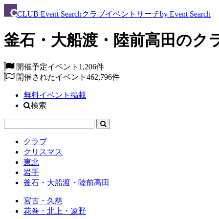
CLUB
Event Search
クラブイベントサーチ
by Event Search
釜石・大船渡・陸前高田のク
開催予定イベント
1,206件
開催されたイベント
462,796件
無料イベント掲載
検索
クラブ
クリスマス
東北
岩手
釜石・大船渡・陸前高田
宮古・久慈
花巻・北上・遠野