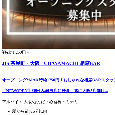
時給1,250円～
JIS 茶屋町・大阪 - CHAYAMACHI 相席BAR
オープニング*MAX時給1750円！おしゃれな相席BARスタッ
【NEWOPEN】梅田店/難波店に続き、遂に大阪3店舗目...
アルバイト
大阪/なんば・心斎橋・ミナミ
駅から徒歩5分以内